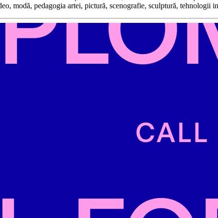
ideo, modă, pedagogia artei, pictură, scenografie, sculptură, tehnologii i