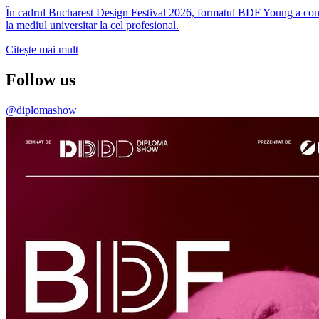
În cadrul Bucharest Design Festival 2026, formatul BDF Young a conti
la mediul universitar la cel profesional.
Citește mai mult
Follow us
@diplomashow