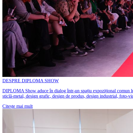
DESPRE DIPLOMA SHOW
DIPLOMA Show aduce în dialog într-un spațiu expozițional comun lucrări 
sticlă-metal, design grafic, design de produs, design industrial, foto-v
Citește mai mult