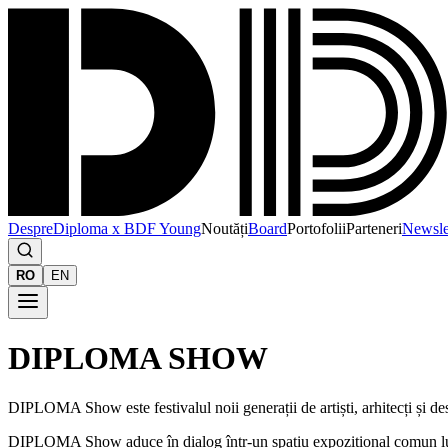
Despre
Diploma x BDF Young
Noutăți
Board
Portofolii
Parteneri
Newsle
RO
EN
DIPLOMA SHOW
DIPLOMA Show este festivalul noii generații de artiști, arhitecți și d
DIPLOMA Show aduce în dialog într-un spațiu expozițional comun lucrări 