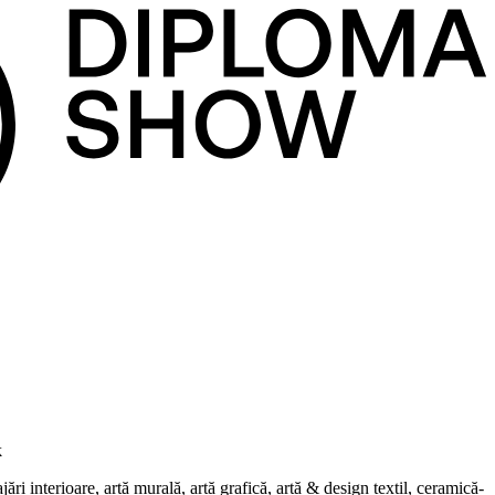
k
i interioare, artă murală, artă grafică, artă & design textil, ceramică-