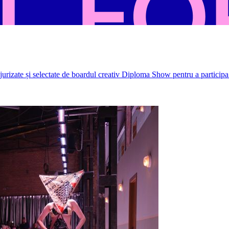
rizate și selectate de boardul creativ Diploma Show pentru a participa 