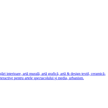
i interioare, artă murală, artă grafică, artă & design textil, ceramică-
nteractive pentru artele spectacolului și media, urbanism.