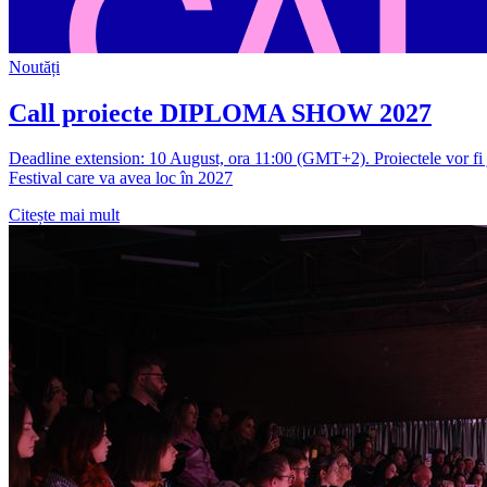
Noutăți
Call proiecte DIPLOMA SHOW 2027
Deadline extension: 10 August, ora 11:00 (GMT+2). Proiectele vor fi ju
Festival care va avea loc în 2027
Citește mai mult