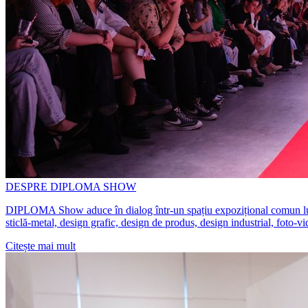
DESPRE DIPLOMA SHOW
DIPLOMA Show aduce în dialog într-un spațiu expozițional comun lucrări 
sticlă-metal, design grafic, design de produs, design industrial, foto-v
Citește mai mult