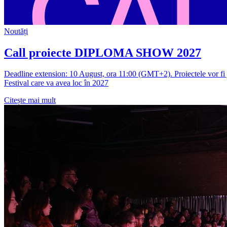
Noutăți
Call proiecte DIPLOMA SHOW 2027
Deadline extension: 10 August, ora 11:00 (GMT+2). Proiectele vor fi ju
Festival care va avea loc în 2027
Citește mai mult