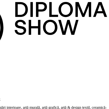
k
i interioare, artă murală, artă grafică, artă & design textil, ceramică-