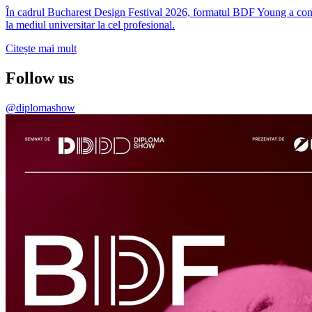
În cadrul Bucharest Design Festival 2026, formatul BDF Young a conti
la mediul universitar la cel profesional.
Citește mai mult
Follow us
@diplomashow