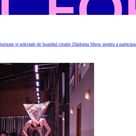
rizate și selectate de boardul creativ Diploma Show pentru a participa 