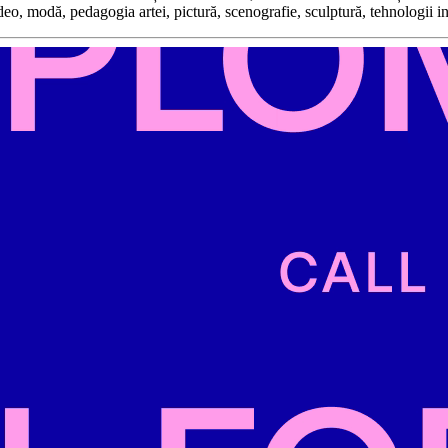
ideo, modă, pedagogia artei, pictură, scenografie, sculptură, tehnologii i