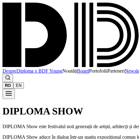
Despre
Diploma x BDF Young
Noutăți
Board
Portofolii
Parteneri
Newsle
RO
EN
DIPLOMA SHOW
DIPLOMA Show este festivalul noii generații de artiști, arhitecți și d
DIPLOMA Show aduce în dialog într-un spațiu expozițional comun lucrări 