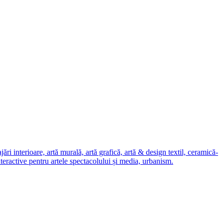
i interioare, artă murală, artă grafică, artă & design textil, ceramică-
nteractive pentru artele spectacolului și media, urbanism.