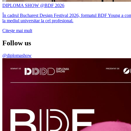
DIPLOMA SHOW @BDF 2026
În cadrul Bucharest Design Festival 2026, formatul BDF Young a conti
la mediul universitar la cel profesional.
Citește mai mult
Follow us
@diplomashow