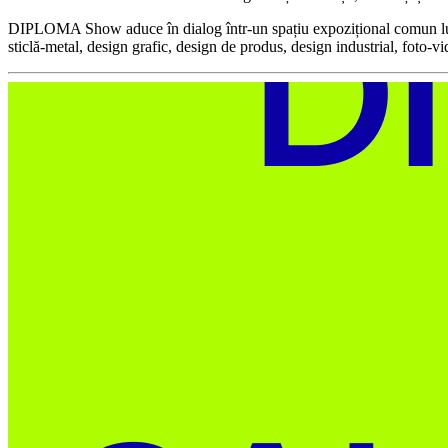
DIPLOMA Show aduce în dialog într-un spațiu expozițional comun lucrări 
sticlă-metal, design grafic, design de produs, design industrial, foto-v