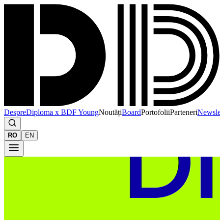
Despre
Diploma x BDF Young
Noutăți
Board
Portofolii
Parteneri
Newsle
RO
EN