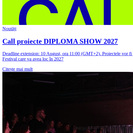
Noutăți
Call proiecte DIPLOMA SHOW 2027
Deadline extension: 10 August, ora 11:00 (GMT+2). Proiectele vor fi ju
Festival care va avea loc în 2027
Citește mai mult