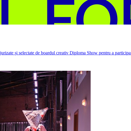
rizate și selectate de boardul creativ Diploma Show pentru a participa 