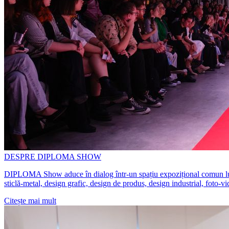
DESPRE DIPLOMA SHOW
DIPLOMA Show aduce în dialog într-un spațiu expozițional comun lucrări 
sticlă-metal, design grafic, design de produs, design industrial, foto-v
Citește mai mult