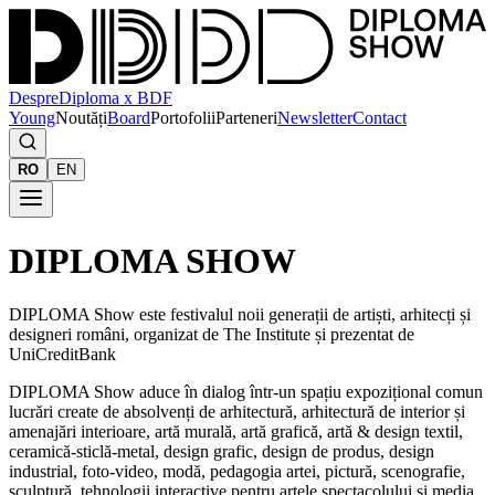
Despre
Diploma x BDF
Young
Noutăți
Board
Portofolii
Parteneri
Newsletter
Contact
RO
EN
DIPLOMA SHOW
DIPLOMA Show este festivalul noii generații de artiști, arhitecți și
designeri români, organizat de The Institute și prezentat de
UniCreditBank
DIPLOMA Show aduce în dialog într-un spațiu expozițional comun
lucrări create de absolvenți de arhitectură, arhitectură de interior și
amenajări interioare, artă murală, artă grafică, artă & design textil,
ceramică-sticlă-metal, design grafic, design de produs, design
industrial, foto-video, modă, pedagogia artei, pictură, scenografie,
sculptură, tehnologii interactive pentru artele spectacolului și media,