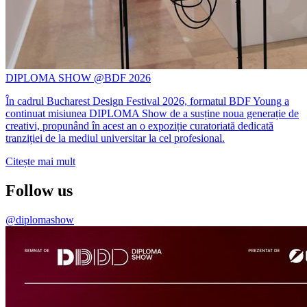
DIPLOMA SHOW @BDF 2026
În cadrul Bucharest Design Festival 2026, formatul BDF Young a
continuat misiunea DIPLOMA Show de a susține noua generație de
creativi, propunând în acest an o expoziție curatoriată dedicată
tranziției de la mediul universitar la cel profesional.
Citește mai mult
Follow us
@diplomashow