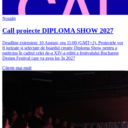
Noutăți
Call proiecte DIPLOMA SHOW 2027
Deadline extension: 10 August, ora 11:00 (GMT+2). Proiectele vor
fi jurizate și selectate de boardul creativ Diploma Show pentru a
participa în cadrul celei de-a XIV-a ediții a festivalului Bucharest
Design Festival care va avea loc în 2027
Citește mai mult