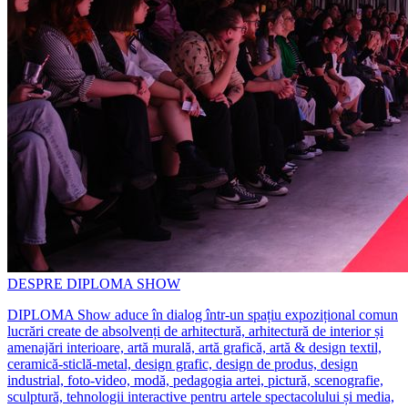
DESPRE DIPLOMA SHOW
DIPLOMA Show aduce în dialog într-un spațiu expozițional comun
lucrări create de absolvenți de arhitectură, arhitectură de interior și
amenajări interioare, artă murală, artă grafică, artă & design textil,
ceramică-sticlă-metal, design grafic, design de produs, design
industrial, foto-video, modă, pedagogia artei, pictură, scenografie,
sculptură, tehnologii interactive pentru artele spectacolului și media,