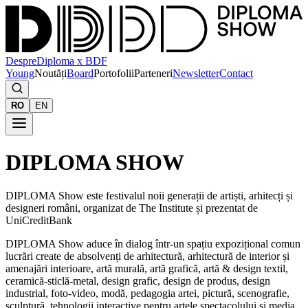
Despre
Diploma x BDF
Young
Noutăți
Board
Portofolii
Parteneri
Newsletter
Contact
RO
EN
DIPLOMA SHOW
DIPLOMA Show este festivalul noii generații de artiști, arhitecți și
designeri români, organizat de The Institute și prezentat de
UniCreditBank
DIPLOMA Show aduce în dialog într-un spațiu expozițional comun
lucrări create de absolvenți de arhitectură, arhitectură de interior și
amenajări interioare, artă murală, artă grafică, artă & design textil,
ceramică-sticlă-metal, design grafic, design de produs, design
industrial, foto-video, modă, pedagogia artei, pictură, scenografie,
sculptură, tehnologii interactive pentru artele spectacolului și media,