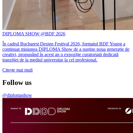
DIPLOMA SHOW @BDF 2026
În cadrul Bucharest Design Festival 2026, formatul BDF Young a
continuat misiunea DIPLOMA Show de a susține noua generație de
creativi, propunând în acest an o expoziție curatoriată dedicată
tranziției de la mediul universitar la cel profesional.
Citește mai mult
Follow us
@diplomashow