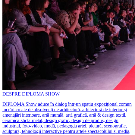
DESPRE DIPLOMA SHOW
DIPLOMA Show aduce în dialog într-un spațiu expozițional comun
lucrări create de absolvenți de arhitectură, arhitectură de interior și
amenajări interioare, artă murală, artă grafică, artă & design textil,
ceramică-sticlă-metal, design grafic, design de produs, design
industrial, foto-video, modă, pedagogia artei, pictură, scenografie,
sculptură, tehnologii interactive pentru artele spectacolului și media,