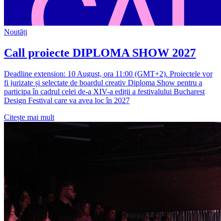
Noutăți
Call proiecte DIPLOMA SHOW 2027
Deadline extension: 10 August, ora 11:00 (GMT+2). Proiectele vor
fi jurizate și selectate de boardul creativ Diploma Show pentru a
participa în cadrul celei de-a XIV-a ediții a festivalului Bucharest
Design Festival care va avea loc în 2027
Citește mai mult