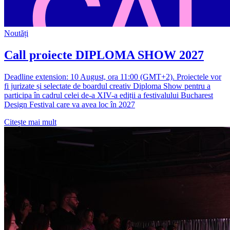
Noutăți
Call proiecte DIPLOMA SHOW 2027
Deadline extension: 10 August, ora 11:00 (GMT+2). Proiectele vor
fi jurizate și selectate de boardul creativ Diploma Show pentru a
participa în cadrul celei de-a XIV-a ediții a festivalului Bucharest
Design Festival care va avea loc în 2027
Citește mai mult