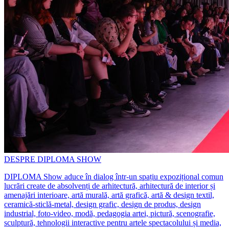
DESPRE DIPLOMA SHOW
DIPLOMA Show aduce în dialog într-un spațiu expozițional comun
lucrări create de absolvenți de arhitectură, arhitectură de interior și
amenajări interioare, artă murală, artă grafică, artă & design textil,
ceramică-sticlă-metal, design grafic, design de produs, design
industrial, foto-video, modă, pedagogia artei, pictură, scenografie,
sculptură, tehnologii interactive pentru artele spectacolului și media,