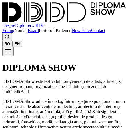
Despre
Diploma x BDF
Young
Noutăți
Board
Portofolii
Parteneri
Newsletter
Contact
RO
EN
DIPLOMA SHOW
DIPLOMA Show este festivalul noii generații de artiști, arhitecți și
designeri români, organizat de The Institute și prezentat de
UniCreditBank
DIPLOMA Show aduce în dialog într-un spațiu expozițional comun
lucrări create de absolvenți de arhitectură, arhitectură de interior și
amenajări interioare, artă murală, artă grafică, artă & design textil,
ceramică-sticlă-metal, design grafic, design de produs, design
industrial, foto-video, modă, pedagogia artei, pictură, scenografie,
sculptură, tehnologii interactive pentru artele spectacolului și media,