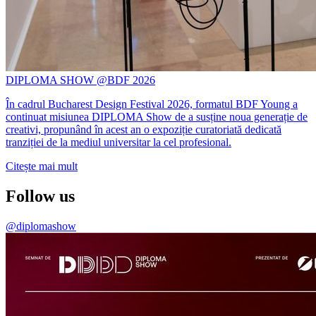
DIPLOMA SHOW @BDF 2026
În cadrul Bucharest Design Festival 2026, formatul BDF Young a
continuat misiunea DIPLOMA Show de a susține noua generație de
creativi, propunând în acest an o expoziție curatoriată dedicată
tranziției de la mediul universitar la cel profesional.
Citește mai mult
Follow us
@diplomashow