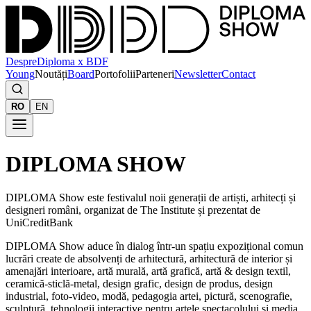
Despre
Diploma x BDF
Young
Noutăți
Board
Portofolii
Parteneri
Newsletter
Contact
RO
EN
DIPLOMA SHOW
DIPLOMA Show este festivalul noii generații de artiști, arhitecți și
designeri români, organizat de The Institute și prezentat de
UniCreditBank
DIPLOMA Show aduce în dialog într-un spațiu expozițional comun
lucrări create de absolvenți de arhitectură, arhitectură de interior și
amenajări interioare, artă murală, artă grafică, artă & design textil,
ceramică-sticlă-metal, design grafic, design de produs, design
industrial, foto-video, modă, pedagogia artei, pictură, scenografie,
sculptură, tehnologii interactive pentru artele spectacolului și media,