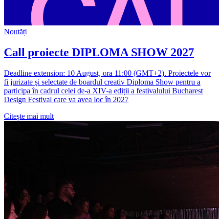
Noutăți
Call proiecte DIPLOMA SHOW 2027
Deadline extension: 10 August, ora 11:00 (GMT+2). Proiectele vor
fi jurizate și selectate de boardul creativ Diploma Show pentru a
participa în cadrul celei de-a XIV-a ediții a festivalului Bucharest
Design Festival care va avea loc în 2027
Citește mai mult