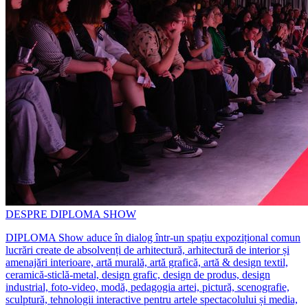
DESPRE DIPLOMA SHOW
DIPLOMA Show aduce în dialog într-un spațiu expozițional comun
lucrări create de absolvenți de arhitectură, arhitectură de interior și
amenajări interioare, artă murală, artă grafică, artă & design textil,
ceramică-sticlă-metal, design grafic, design de produs, design
industrial, foto-video, modă, pedagogia artei, pictură, scenografie,
sculptură, tehnologii interactive pentru artele spectacolului și media,