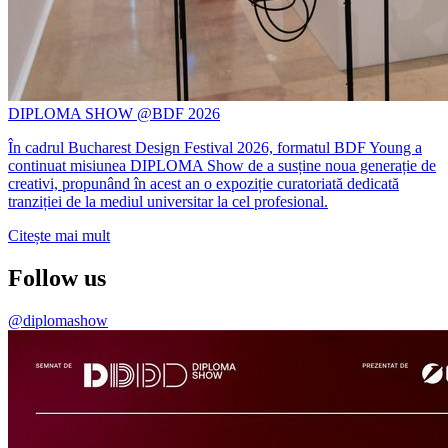
DIPLOMA SHOW @BDF 2026
În cadrul Bucharest Design Festival 2026, formatul BDF Young a
continuat misiunea DIPLOMA Show de a susține noua generație de
creativi, propunând în acest an o expoziție curatoriată dedicată
tranziției de la mediul universitar la cel profesional.
Citește mai mult
Follow us
@diplomashow