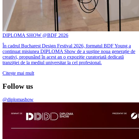
DIPLOMA SHOW @BDF 2026
În cadrul Bucharest Design Festival 2026, formatul BDF Young a
continuat misiunea DIPLOMA Show de a susține noua generație de
creativi, propunând în acest an o expoziție curatoriată dedicată
tranziției de la mediul universitar la cel profesional.
Citește mai mult
Follow us
@diplomashow