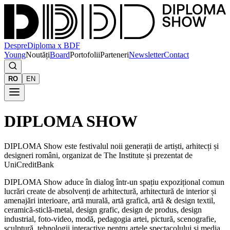
Despre
Diploma x BDF
Young
Noutăți
Board
Portofolii
Parteneri
Newsletter
Contact
RO
EN
DIPLOMA SHOW
DIPLOMA Show este festivalul noii generații de artiști, arhitecți și
designeri români, organizat de The Institute și prezentat de
UniCreditBank
DIPLOMA Show aduce în dialog într-un spațiu expozițional comun
lucrări create de absolvenți de arhitectură, arhitectură de interior și
amenajări interioare, artă murală, artă grafică, artă & design textil,
ceramică-sticlă-metal, design grafic, design de produs, design
industrial, foto-video, modă, pedagogia artei, pictură, scenografie,
sculptură, tehnologii interactive pentru artele spectacolului și media,