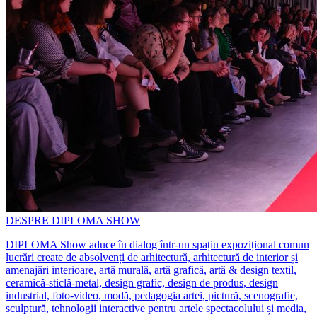
DESPRE DIPLOMA SHOW
DIPLOMA Show aduce în dialog într-un spațiu expozițional comun
lucrări create de absolvenți de arhitectură, arhitectură de interior și
amenajări interioare, artă murală, artă grafică, artă & design textil,
ceramică-sticlă-metal, design grafic, design de produs, design
industrial, foto-video, modă, pedagogia artei, pictură, scenografie,
sculptură, tehnologii interactive pentru artele spectacolului și media,