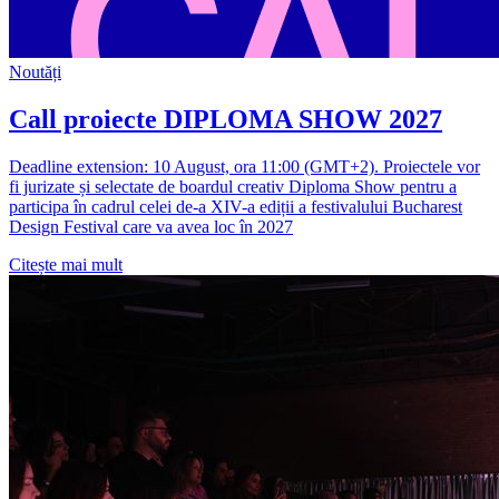
Noutăți
Call proiecte DIPLOMA SHOW 2027
Deadline extension: 10 August, ora 11:00 (GMT+2). Proiectele vor
fi jurizate și selectate de boardul creativ Diploma Show pentru a
participa în cadrul celei de-a XIV-a ediții a festivalului Bucharest
Design Festival care va avea loc în 2027
Citește mai mult