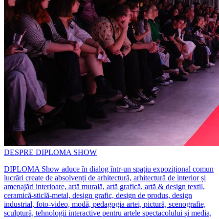
DESPRE DIPLOMA SHOW
DIPLOMA Show aduce în dialog într-un spațiu expozițional comun
lucrări create de absolvenți de arhitectură, arhitectură de interior și
amenajări interioare, artă murală, artă grafică, artă & design textil,
ceramică-sticlă-metal, design grafic, design de produs, design
industrial, foto-video, modă, pedagogia artei, pictură, scenografie,
sculptură, tehnologii interactive pentru artele spectacolului și media,