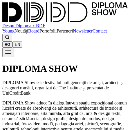
Despre
Diploma x BDF
Young
Noutăți
Board
Portofolii
Parteneri
Newsletter
Contact
RO
EN
DIPLOMA SHOW
DIPLOMA Show este festivalul noii generații de artiști, arhitecți și
designeri români, organizat de The Institute și prezentat de
UniCreditBank
DIPLOMA Show aduce în dialog într-un spațiu expozițional comun
lucrări create de absolvenți de arhitectură, arhitectură de interior și
amenajări interioare, artă murală, artă grafică, artă & design textil,
ceramică-sticlă-metal, design grafic, design de produs, design
industrial, foto-video, modă, pedagogia artei, pictură, scenografie,
sculptură, tehnologii interactive pentru artele spectacolului și media,