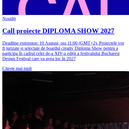
Noutăți
Call proiecte DIPLOMA SHOW 2027
Deadline extension: 10 August, ora 11:00 (GMT+2). Proiectele vor
fi jurizate și selectate de boardul creativ Diploma Show pentru a
participa în cadrul celei de-a XIV-a ediții a festivalului Bucharest
Design Festival care va avea loc în 2027
Citește mai mult