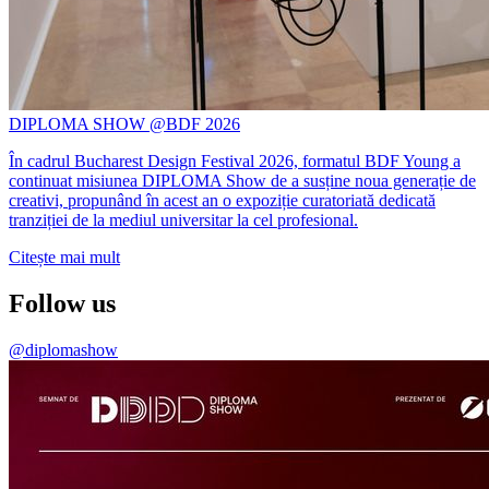
DIPLOMA SHOW @BDF 2026
În cadrul Bucharest Design Festival 2026, formatul BDF Young a
continuat misiunea DIPLOMA Show de a susține noua generație de
creativi, propunând în acest an o expoziție curatoriată dedicată
tranziției de la mediul universitar la cel profesional.
Citește mai mult
Follow us
@diplomashow