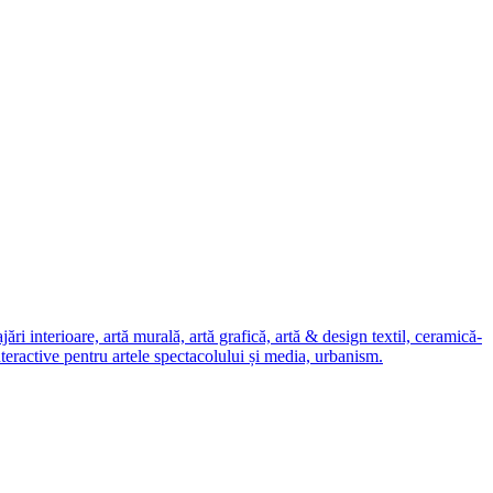
i interioare, artă murală, artă grafică, artă & design textil, ceramică-
nteractive pentru artele spectacolului și media, urbanism.