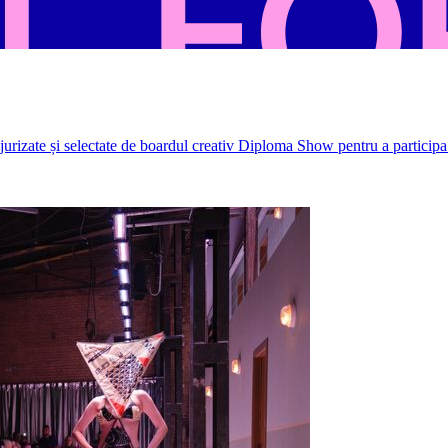
rizate și selectate de boardul creativ Diploma Show pentru a participa 