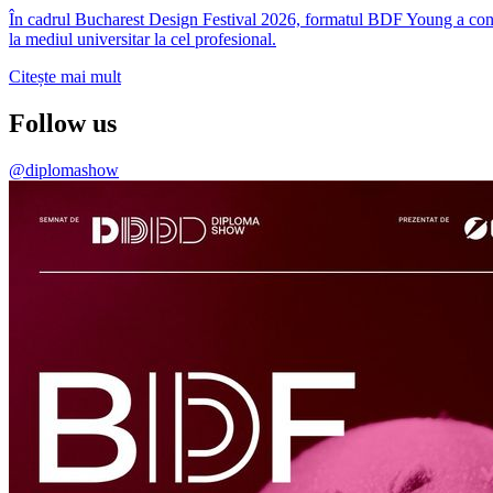
În cadrul Bucharest Design Festival 2026, formatul BDF Young a conti
la mediul universitar la cel profesional.
Citește mai mult
Follow us
@diplomashow