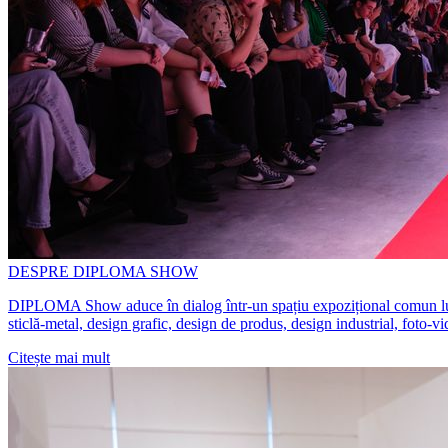
DESPRE DIPLOMA SHOW
DIPLOMA Show aduce în dialog într-un spațiu expozițional comun lucrări 
sticlă-metal, design grafic, design de produs, design industrial, foto-v
Citește mai mult