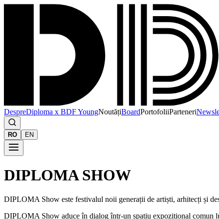
Despre
Diploma x BDF Young
Noutăți
Board
Portofolii
Parteneri
Newsle
RO
EN
DIPLOMA SHOW
DIPLOMA Show este festivalul noii generații de artiști, arhitecți și d
DIPLOMA Show aduce în dialog într-un spațiu expozițional comun lucrări 