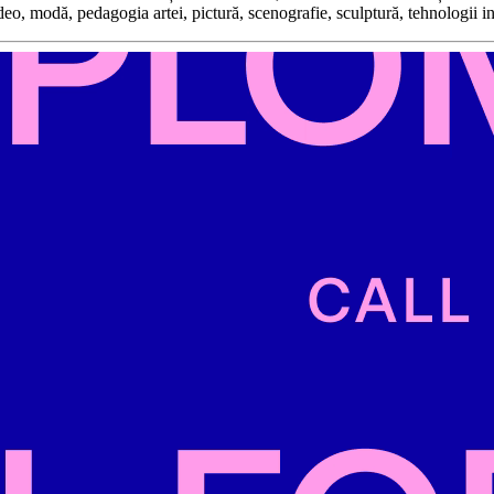
ideo, modă, pedagogia artei, pictură, scenografie, sculptură, tehnologii i