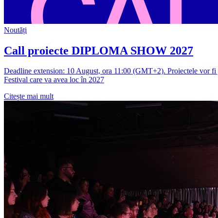
Noutăți
Call proiecte DIPLOMA SHOW 2027
Deadline extension: 10 August, ora 11:00 (GMT+2). Proiectele vor fi ju
Festival care va avea loc în 2027
Citește mai mult