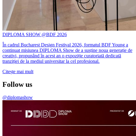
DIPLOMA SHOW @BDF 2026
În cadrul Bucharest Design Festival 2026, formatul BDF Young a
continuat misiunea DIPLOMA Show de a susține noua generație de
creativi, propunând în acest an o expoziție curatoriată dedicată
tranziției de la mediul universitar la cel profesional.
Citește mai mult
Follow us
@diplomashow