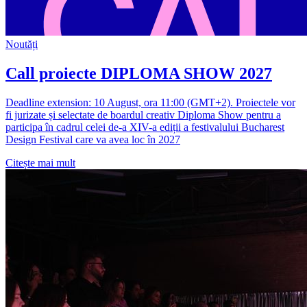
Noutăți
Call proiecte DIPLOMA SHOW 2027
Deadline extension: 10 August, ora 11:00 (GMT+2). Proiectele vor
fi jurizate și selectate de boardul creativ Diploma Show pentru a
participa în cadrul celei de-a XIV-a ediții a festivalului Bucharest
Design Festival care va avea loc în 2027
Citește mai mult