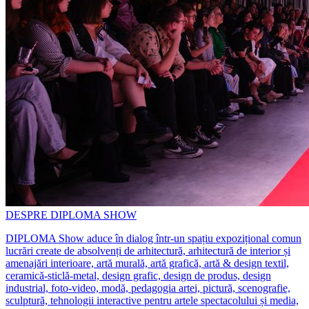
DESPRE DIPLOMA SHOW
DIPLOMA Show aduce în dialog într-un spațiu expozițional comun
lucrări create de absolvenți de arhitectură, arhitectură de interior și
amenajări interioare, artă murală, artă grafică, artă & design textil,
ceramică-sticlă-metal, design grafic, design de produs, design
industrial, foto-video, modă, pedagogia artei, pictură, scenografie,
sculptură, tehnologii interactive pentru artele spectacolului și media,