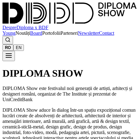
Despre
Diploma x BDF
Young
Noutăți
Board
Portofolii
Parteneri
Newsletter
Contact
RO
EN
DIPLOMA SHOW
DIPLOMA Show este festivalul noii generații de artiști, arhitecți și
designeri români, organizat de The Institute și prezentat de
UniCreditBank
DIPLOMA Show aduce în dialog într-un spațiu expozițional comun
lucrări create de absolvenți de arhitectură, arhitectură de interior și
amenajări interioare, artă murală, artă grafică, artă & design textil,
ceramică-sticlă-metal, design grafic, design de produs, design
industrial, foto-video, modă, pedagogia artei, pictură, scenografie,
sculptură, tehnologii interactive pentru artele spectacolului și media,