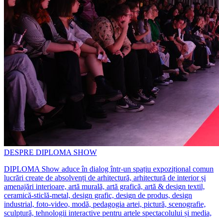
DESPRE DIPLOMA SHOW
DIPLOMA Show aduce în dialog într-un spațiu expozițional comun
lucrări create de absolvenți de arhitectură, arhitectură de interior și
amenajări interioare, artă murală, artă grafică, artă & design textil,
ceramică-sticlă-metal, design grafic, design de produs, design
industrial, foto-video, modă, pedagogia artei, pictură, scenografie,
sculptură, tehnologii interactive pentru artele spectacolului și media,