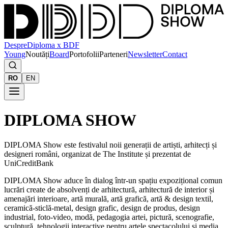
Despre
Diploma x BDF
Young
Noutăți
Board
Portofolii
Parteneri
Newsletter
Contact
RO
EN
DIPLOMA SHOW
DIPLOMA Show este festivalul noii generații de artiști, arhitecți și
designeri români, organizat de The Institute și prezentat de
UniCreditBank
DIPLOMA Show aduce în dialog într-un spațiu expozițional comun
lucrări create de absolvenți de arhitectură, arhitectură de interior și
amenajări interioare, artă murală, artă grafică, artă & design textil,
ceramică-sticlă-metal, design grafic, design de produs, design
industrial, foto-video, modă, pedagogia artei, pictură, scenografie,
sculptură, tehnologii interactive pentru artele spectacolului și media,