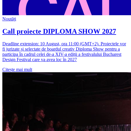
Noutăți
Call proiecte DIPLOMA SHOW 2027
Deadline extension: 10 August, ora 11:00 (GMT+2). Proiectele vor
fi jurizate și selectate de boardul creativ Diploma Show pentru a
participa în cadrul celei de-a XIV-a ediții a festivalului Bucharest
Design Festival care va avea loc în 2027
Citește mai mult