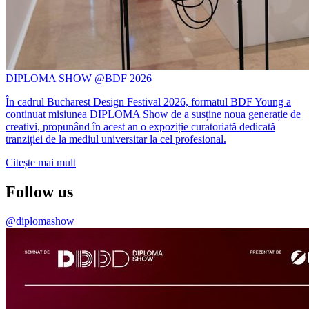
DIPLOMA SHOW @BDF 2026
În cadrul Bucharest Design Festival 2026, formatul BDF Young a
continuat misiunea DIPLOMA Show de a susține noua generație de
creativi, propunând în acest an o expoziție curatoriată dedicată
tranziției de la mediul universitar la cel profesional.
Citește mai mult
Follow us
@diplomashow