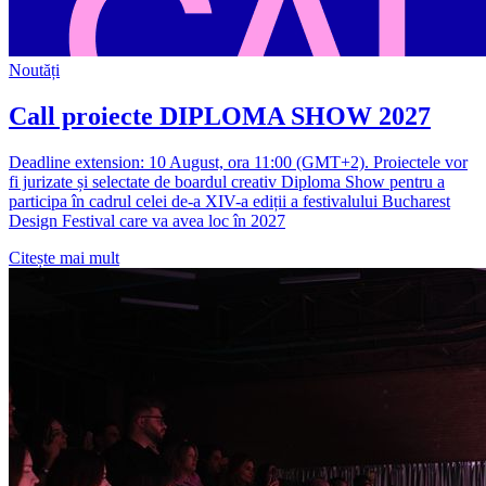
Noutăți
Call proiecte DIPLOMA SHOW 2027
Deadline extension: 10 August, ora 11:00 (GMT+2). Proiectele vor
fi jurizate și selectate de boardul creativ Diploma Show pentru a
participa în cadrul celei de-a XIV-a ediții a festivalului Bucharest
Design Festival care va avea loc în 2027
Citește mai mult