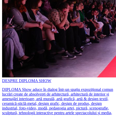
DESPRE DIPLOMA SHOW
DIPLOMA Show aduce în dialog într-un spațiu expozițional comun
lucrări create de absolvenți de arhitectură, arhitectură de interior și
amenajări interioare, artă murală, artă grafică, artă & design textil,
ceramică-sticlă-metal, design grafic, design de produs, design
industrial, foto-video, modă, pedagogia artei, pictură, scenografie,
sculptură, tehnologii interactive pentru artele spectacolului și media,