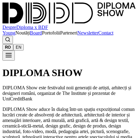
Despre
Diploma x BDF
Young
Noutăți
Board
Portofolii
Parteneri
Newsletter
Contact
RO
EN
DIPLOMA SHOW
DIPLOMA Show este festivalul noii generații de artiști, arhitecți și
designeri români, organizat de The Institute și prezentat de
UniCreditBank
DIPLOMA Show aduce în dialog într-un spațiu expozițional comun
lucrări create de absolvenți de arhitectură, arhitectură de interior și
amenajări interioare, artă murală, artă grafică, artă & design textil,
ceramică-sticlă-metal, design grafic, design de produs, design
industrial, foto-video, modă, pedagogia artei, pictură, scenografie,
sculptură, tehnologii interactive pentru artele spectacolului și media,