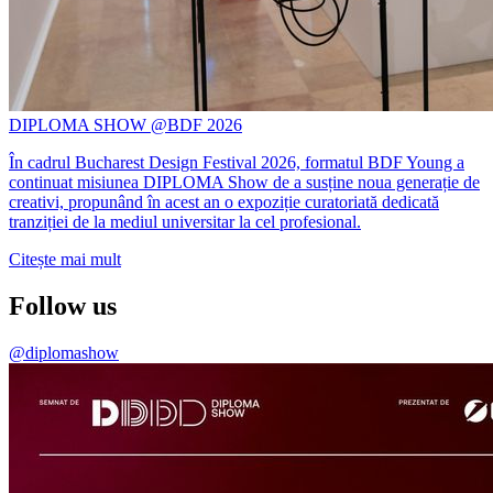
DIPLOMA SHOW @BDF 2026
În cadrul Bucharest Design Festival 2026, formatul BDF Young a
continuat misiunea DIPLOMA Show de a susține noua generație de
creativi, propunând în acest an o expoziție curatoriată dedicată
tranziției de la mediul universitar la cel profesional.
Citește mai mult
Follow us
@diplomashow