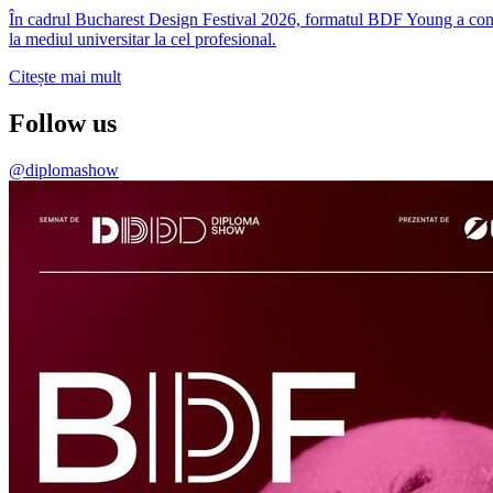
În cadrul Bucharest Design Festival 2026, formatul BDF Young a conti
la mediul universitar la cel profesional.
Citește mai mult
Follow us
@diplomashow