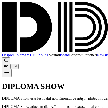
Despre
Diploma x BDF Young
Noutăți
Board
Portofolii
Parteneri
Newsle
RO
EN
DIPLOMA SHOW
DIPLOMA Show este festivalul noii generații de artiști, arhitecți și d
DIPLOMA Show aduce în dialog într-un spațiu expozițional comun lucrări 