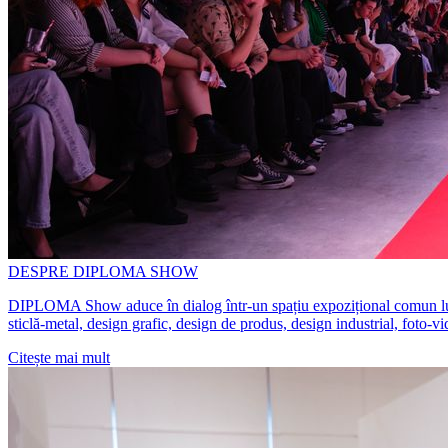
DESPRE DIPLOMA SHOW
DIPLOMA Show aduce în dialog într-un spațiu expozițional comun lucrări 
sticlă-metal, design grafic, design de produs, design industrial, foto-v
Citește mai mult