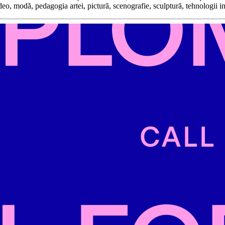
ideo, modă, pedagogia artei, pictură, scenografie, sculptură, tehnologii i