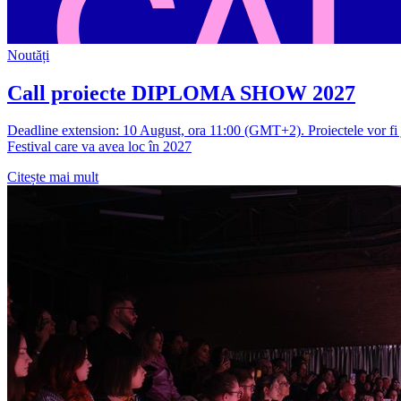
Noutăți
Call proiecte DIPLOMA SHOW 2027
Deadline extension: 10 August, ora 11:00 (GMT+2). Proiectele vor fi ju
Festival care va avea loc în 2027
Citește mai mult