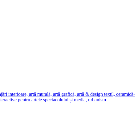
i interioare, artă murală, artă grafică, artă & design textil, ceramică-
nteractive pentru artele spectacolului și media, urbanism.