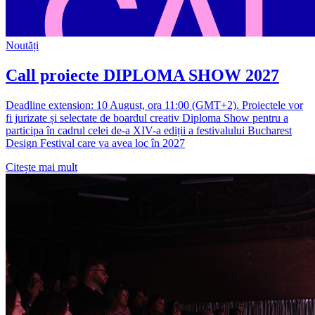
Noutăți
Call proiecte DIPLOMA SHOW 2027
Deadline extension: 10 August, ora 11:00 (GMT+2). Proiectele vor
fi jurizate și selectate de boardul creativ Diploma Show pentru a
participa în cadrul celei de-a XIV-a ediții a festivalului Bucharest
Design Festival care va avea loc în 2027
Citește mai mult