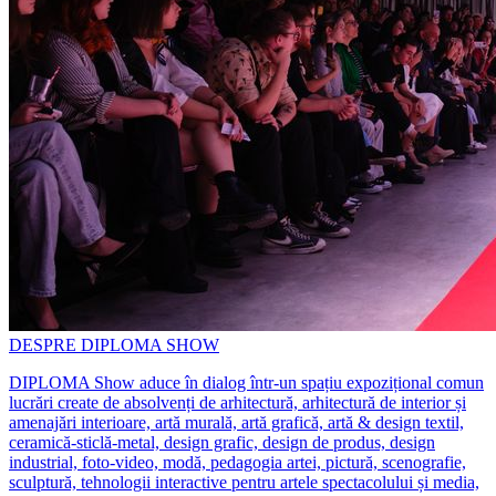
DESPRE DIPLOMA SHOW
DIPLOMA Show aduce în dialog într-un spațiu expozițional comun
lucrări create de absolvenți de arhitectură, arhitectură de interior și
amenajări interioare, artă murală, artă grafică, artă & design textil,
ceramică-sticlă-metal, design grafic, design de produs, design
industrial, foto-video, modă, pedagogia artei, pictură, scenografie,
sculptură, tehnologii interactive pentru artele spectacolului și media,