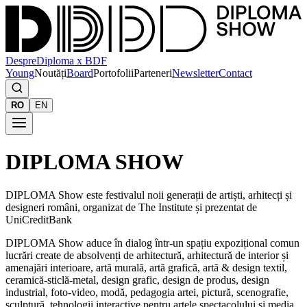
Despre
Diploma x BDF
Young
Noutăți
Board
Portofolii
Parteneri
Newsletter
Contact
RO
EN
DIPLOMA SHOW
DIPLOMA Show este festivalul noii generații de artiști, arhitecți și
designeri români, organizat de The Institute și prezentat de
UniCreditBank
DIPLOMA Show aduce în dialog într-un spațiu expozițional comun
lucrări create de absolvenți de arhitectură, arhitectură de interior și
amenajări interioare, artă murală, artă grafică, artă & design textil,
ceramică-sticlă-metal, design grafic, design de produs, design
industrial, foto-video, modă, pedagogia artei, pictură, scenografie,
sculptură, tehnologii interactive pentru artele spectacolului și media,