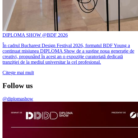
DIPLOMA SHOW @BDF 2026
În cadrul Bucharest Design Festival 2026, formatul BDF Young a
continuat misiunea DIPLOMA Show de a susține noua generație de
creativi, propunând în acest an o expoziție curatoriată dedicată
tranziției de la mediul universitar la cel profesional.
Citește mai mult
Follow us
@diplomashow