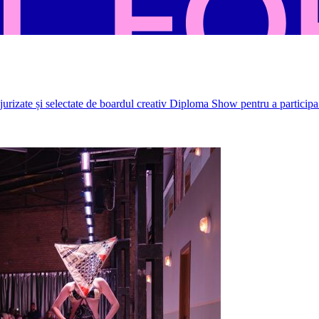
rizate și selectate de boardul creativ Diploma Show pentru a participa 