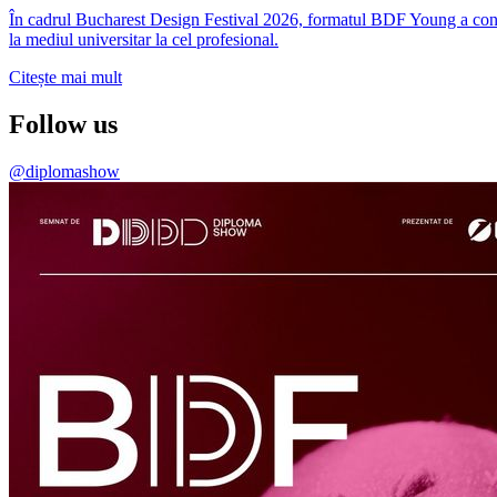
În cadrul Bucharest Design Festival 2026, formatul BDF Young a conti
la mediul universitar la cel profesional.
Citește mai mult
Follow us
@diplomashow