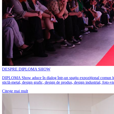
DESPRE DIPLOMA SHOW
DIPLOMA Show aduce în dialog într-un spațiu expozițional comun lucrări 
sticlă-metal, design grafic, design de produs, design industrial, foto-v
Citește mai mult