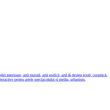
i interioare, artă murală, artă grafică, artă & design textil, ceramică-
nteractive pentru artele spectacolului și media, urbanism.