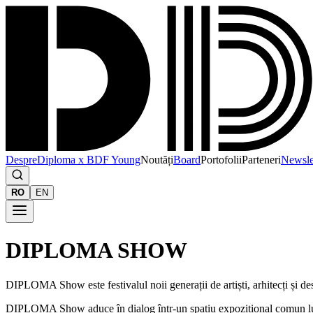
Despre
Diploma x BDF Young
Noutăți
Board
Portofolii
Parteneri
Newsle
RO
EN
DIPLOMA SHOW
DIPLOMA Show este festivalul noii generații de artiști, arhitecți și d
DIPLOMA Show aduce în dialog într-un spațiu expozițional comun lucrări 