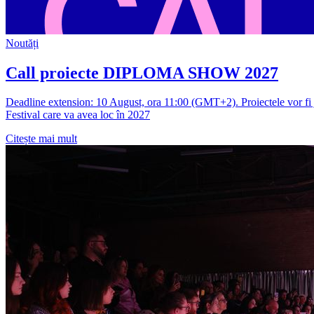
Noutăți
Call proiecte DIPLOMA SHOW 2027
Deadline extension: 10 August, ora 11:00 (GMT+2). Proiectele vor fi ju
Festival care va avea loc în 2027
Citește mai mult