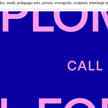
ideo, modă, pedagogia artei, pictură, scenografie, sculptură, tehnologii i