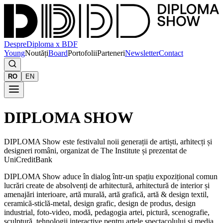
Despre
Diploma x BDF
Young
Noutăți
Board
Portofolii
Parteneri
Newsletter
Contact
RO
EN
DIPLOMA SHOW
DIPLOMA Show este festivalul noii generații de artiști, arhitecți și
designeri români, organizat de The Institute și prezentat de
UniCreditBank
DIPLOMA Show aduce în dialog într-un spațiu expozițional comun
lucrări create de absolvenți de arhitectură, arhitectură de interior și
amenajări interioare, artă murală, artă grafică, artă & design textil,
ceramică-sticlă-metal, design grafic, design de produs, design
industrial, foto-video, modă, pedagogia artei, pictură, scenografie,
sculptură, tehnologii interactive pentru artele spectacolului și media,