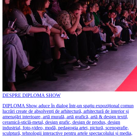
DESPRE DIPLOMA SHOW
DIPLOMA Show aduce în dialog într-un spațiu expozițional comun
lucrări create de absolvenți de arhitectură, arhitectură de interior și
amenajări interioare, artă murală, artă grafică, artă & design textil,
ceramică-sticlă-metal, design grafic, design de produs, design
industrial, foto-video, modă, pedagogia artei, pictură, scenografie,
sculptură, tehnologii interactive pentru artele spectacolului și media,