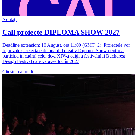
Noutăți
Call proiecte DIPLOMA SHOW 2027
Deadline extension: 10 August, ora 11:00 (GMT+2). Proiectele vor
fi jurizate și selectate de boardul creativ Diploma Show pentru a
participa în cadrul celei de-a XIV-a ediții a festivalului Bucharest
Design Festival care va avea loc în 2027
Citește mai mult