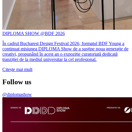
DIPLOMA SHOW @BDF 2026
În cadrul Bucharest Design Festival 2026, formatul BDF Young a
continuat misiunea DIPLOMA Show de a susține noua generație de
creativi, propunând în acest an o expoziție curatoriată dedicată
tranziției de la mediul universitar la cel profesional.
Citește mai mult
Follow us
@diplomashow