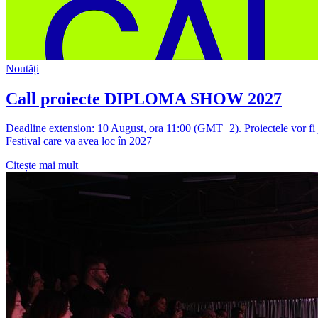
Noutăți
Call proiecte DIPLOMA SHOW 2027
Deadline extension: 10 August, ora 11:00 (GMT+2). Proiectele vor fi ju
Festival care va avea loc în 2027
Citește mai mult