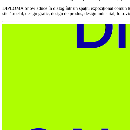
DIPLOMA Show aduce în dialog într-un spațiu expozițional comun lucrări 
sticlă-metal, design grafic, design de produs, design industrial, foto-v