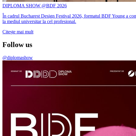
DIPLOMA SHOW @BDF 2026
În cadrul Bucharest Design Festival 2026, formatul BDF Young a conti
la mediul universitar la cel profesional.
Citește mai mult
Follow us
@diplomashow