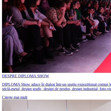
DESPRE DIPLOMA SHOW
DIPLOMA Show aduce în dialog într-un spațiu expozițional comun lucrări 
sticlă-metal, design grafic, design de produs, design industrial, foto-v
Citește mai mult