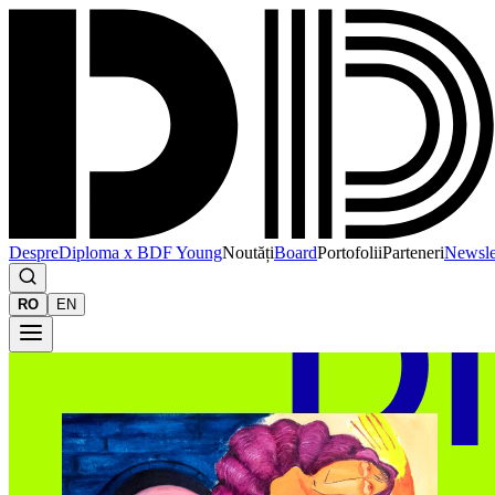
Despre
Diploma x BDF Young
Noutăți
Board
Portofolii
Parteneri
Newsle
RO
EN