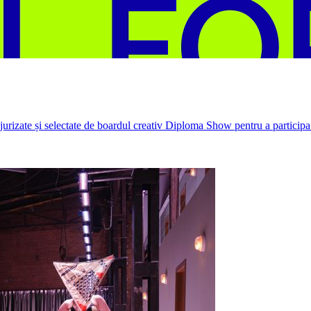
rizate și selectate de boardul creativ Diploma Show pentru a participa 