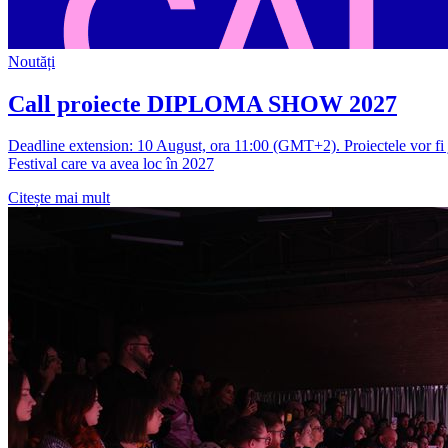
Noutăți
Call proiecte DIPLOMA SHOW 2027
Deadline extension: 10 August, ora 11:00 (GMT+2). Proiectele vor fi ju
Festival care va avea loc în 2027
Citește mai mult