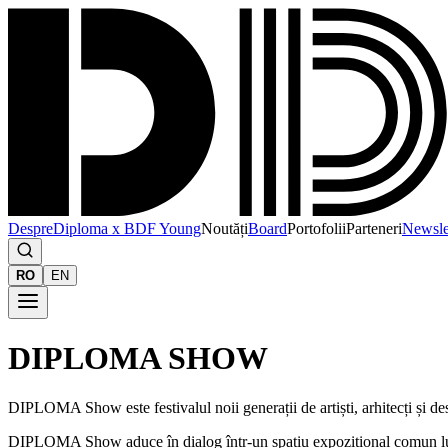
Despre
Diploma x BDF Young
Noutăți
Board
Portofolii
Parteneri
Newsle
RO
EN
DIPLOMA SHOW
DIPLOMA Show este festivalul noii generații de artiști, arhitecți și d
DIPLOMA Show aduce în dialog într-un spațiu expozițional comun lucrări 