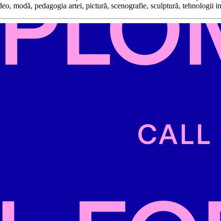
ideo, modă, pedagogia artei, pictură, scenografie, sculptură, tehnologii i