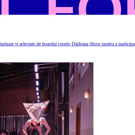
rizate și selectate de boardul creativ Diploma Show pentru a participa 