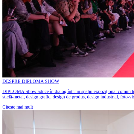
DESPRE DIPLOMA SHOW
DIPLOMA Show aduce în dialog într-un spațiu expozițional comun lucrări 
sticlă-metal, design grafic, design de produs, design industrial, foto-v
Citește mai mult