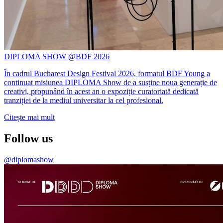
DIPLOMA SHOW @BDF 2026
În cadrul Bucharest Design Festival 2026, formatul BDF Young a
continuat misiunea DIPLOMA Show de a susține noua generație de
creativi, propunând în acest an o expoziție curatoriată dedicată
tranziției de la mediul universitar la cel profesional.
Citește mai mult
Follow us
@diplomashow