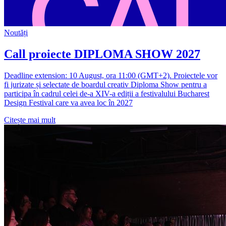
Noutăți
Call proiecte DIPLOMA SHOW 2027
Deadline extension: 10 August, ora 11:00 (GMT+2). Proiectele vor
fi jurizate și selectate de boardul creativ Diploma Show pentru a
participa în cadrul celei de-a XIV-a ediții a festivalului Bucharest
Design Festival care va avea loc în 2027
Citește mai mult