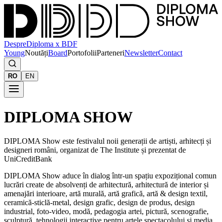
Despre
Diploma x BDF
Young
Noutăți
Board
Portofolii
Parteneri
Newsletter
Contact
RO
EN
DIPLOMA SHOW
DIPLOMA Show este festivalul noii generații de artiști, arhitecți și
designeri români, organizat de The Institute și prezentat de
UniCreditBank
DIPLOMA Show aduce în dialog într-un spațiu expozițional comun
lucrări create de absolvenți de arhitectură, arhitectură de interior și
amenajări interioare, artă murală, artă grafică, artă & design textil,
ceramică-sticlă-metal, design grafic, design de produs, design
industrial, foto-video, modă, pedagogia artei, pictură, scenografie,
sculptură, tehnologii interactive pentru artele spectacolului și media,