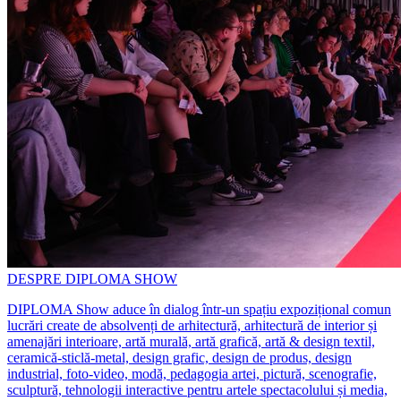
DESPRE DIPLOMA SHOW
DIPLOMA Show aduce în dialog într-un spațiu expozițional comun
lucrări create de absolvenți de arhitectură, arhitectură de interior și
amenajări interioare, artă murală, artă grafică, artă & design textil,
ceramică-sticlă-metal, design grafic, design de produs, design
industrial, foto-video, modă, pedagogia artei, pictură, scenografie,
sculptură, tehnologii interactive pentru artele spectacolului și media,