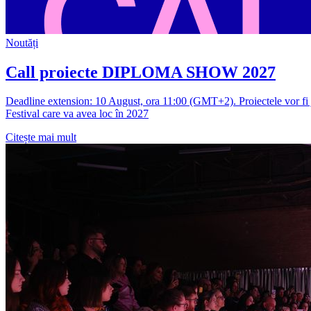
Noutăți
Call proiecte DIPLOMA SHOW 2027
Deadline extension: 10 August, ora 11:00 (GMT+2). Proiectele vor fi ju
Festival care va avea loc în 2027
Citește mai mult