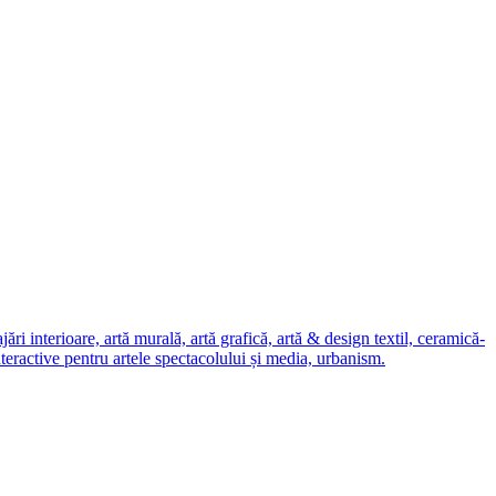
i interioare, artă murală, artă grafică, artă & design textil, ceramică-
nteractive pentru artele spectacolului și media, urbanism.