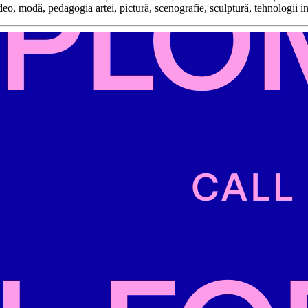
ideo, modă, pedagogia artei, pictură, scenografie, sculptură, tehnologii i