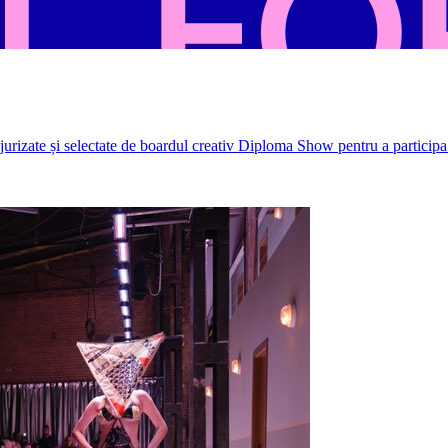
rizate și selectate de boardul creativ Diploma Show pentru a participa 