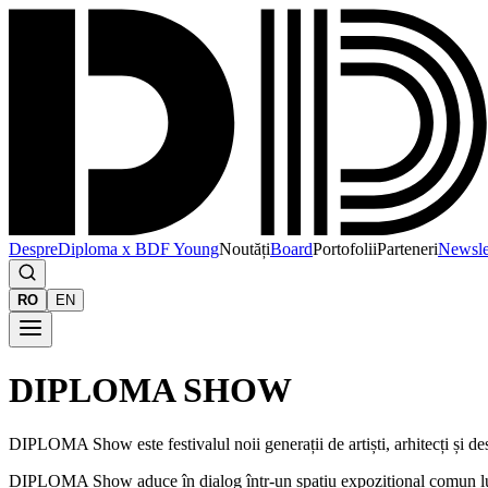
Despre
Diploma x BDF Young
Noutăți
Board
Portofolii
Parteneri
Newsle
RO
EN
DIPLOMA SHOW
DIPLOMA Show este festivalul noii generații de artiști, arhitecți și d
DIPLOMA Show aduce în dialog într-un spațiu expozițional comun lucrări 