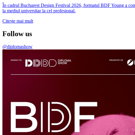
În cadrul Bucharest Design Festival 2026, formatul BDF Young a conti
la mediul universitar la cel profesional.
Citește mai mult
Follow us
@diplomashow