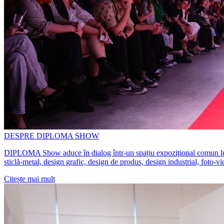
DESPRE DIPLOMA SHOW
DIPLOMA Show aduce în dialog într-un spațiu expozițional comun lucrări 
sticlă-metal, design grafic, design de produs, design industrial, foto-v
Citește mai mult