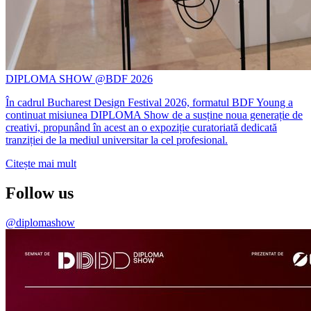
DIPLOMA SHOW @BDF 2026
În cadrul Bucharest Design Festival 2026, formatul BDF Young a
continuat misiunea DIPLOMA Show de a susține noua generație de
creativi, propunând în acest an o expoziție curatoriată dedicată
tranziției de la mediul universitar la cel profesional.
Citește mai mult
Follow us
@diplomashow