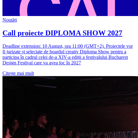
Noutăți
Call proiecte DIPLOMA SHOW 2027
Deadline extension: 10 August, ora 11:00 (GMT+2). Proiectele vor
fi jurizate și selectate de boardul creativ Diploma Show pentru a
participa în cadrul celei de-a XIV-a ediții a festivalului Bucharest
Design Festival care va avea loc în 2027
Citește mai mult