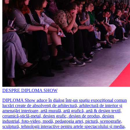
DESPRE DIPLOMA SHOW
DIPLOMA Show aduce în dialog într-un spațiu expozițional comun
lucrări create de absolvenți de arhitectură, arhitectură de interior și
amenajări interioare, artă murală, artă grafică, artă & design textil,
ceramică-sticlă-metal, design grafic, design de produs, design
industrial, foto-video, modă, pedagogia artei, pictură, scenografie,
sculptură, tehnologii interactive pentru artele spectacolului și media,