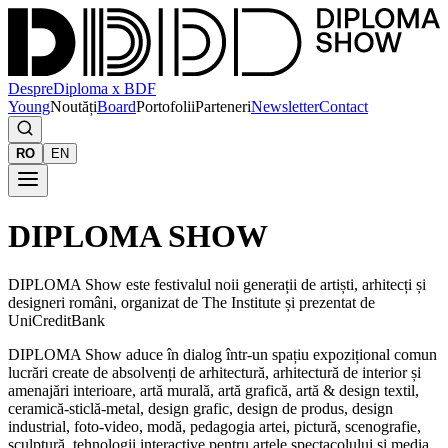
Despre
Diploma x BDF
Young
Noutăți
Board
Portofolii
Parteneri
Newsletter
Contact
RO
EN
DIPLOMA SHOW
DIPLOMA Show este festivalul noii generații de artiști, arhitecți și
designeri români, organizat de The Institute și prezentat de
UniCreditBank
DIPLOMA Show aduce în dialog într-un spațiu expozițional comun
lucrări create de absolvenți de arhitectură, arhitectură de interior și
amenajări interioare, artă murală, artă grafică, artă & design textil,
ceramică-sticlă-metal, design grafic, design de produs, design
industrial, foto-video, modă, pedagogia artei, pictură, scenografie,
sculptură, tehnologii interactive pentru artele spectacolului și media,