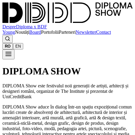
Despre
Diploma x BDF
Young
Noutăți
Board
Portofolii
Parteneri
Newsletter
Contact
RO
EN
DIPLOMA SHOW
DIPLOMA Show este festivalul noii generații de artiști, arhitecți și
designeri români, organizat de The Institute și prezentat de
UniCreditBank
DIPLOMA Show aduce în dialog într-un spațiu expozițional comun
lucrări create de absolvenți de arhitectură, arhitectură de interior și
amenajări interioare, artă murală, artă grafică, artă & design textil,
ceramică-sticlă-metal, design grafic, design de produs, design
industrial, foto-video, modă, pedagogia artei, pictură, scenografie,
sculptură, tehnologii interactive pentru artele spectacolului și media,