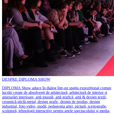
DESPRE DIPLOMA SHOW
DIPLOMA Show aduce în dialog într-un spațiu expozițional comun
lucrări create de absolvenți de arhitectură, arhitectură de interior și
amenajări interioare, artă murală, artă grafică, artă & design textil,
ceramică-sticlă-metal, design grafic, design de produs, design
industrial, foto-video, modă, pedagogia artei, pictură, scenografie,
sculptură, tehnologii interactive pentru artele spectacolului și media,