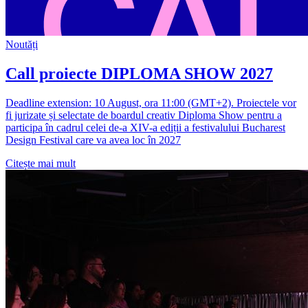
Noutăți
Call proiecte DIPLOMA SHOW 2027
Deadline extension: 10 August, ora 11:00 (GMT+2). Proiectele vor
fi jurizate și selectate de boardul creativ Diploma Show pentru a
participa în cadrul celei de-a XIV-a ediții a festivalului Bucharest
Design Festival care va avea loc în 2027
Citește mai mult