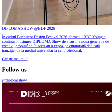
DIPLOMA SHOW @BDF 2026
În cadrul Bucharest Design Festival 2026, formatul BDF Young a
continuat misiunea DIPLOMA Show de a susține noua generație de
creativi, propunând în acest an o expoziție curatoriată dedicată
tranziției de la mediul universitar la cel profesional.
Citește mai mult
Follow us
@diplomashow