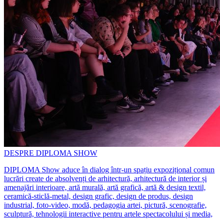
DESPRE DIPLOMA SHOW
DIPLOMA Show aduce în dialog într-un spațiu expozițional comun
lucrări create de absolvenți de arhitectură, arhitectură de interior și
amenajări interioare, artă murală, artă grafică, artă & design textil,
ceramică-sticlă-metal, design grafic, design de produs, design
industrial, foto-video, modă, pedagogia artei, pictură, scenografie,
sculptură, tehnologii interactive pentru artele spectacolului și media,