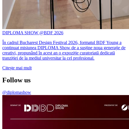
DIPLOMA SHOW @BDF 2026
În cadrul Bucharest Design Festival 2026, formatul BDF Young a
continuat misiunea DIPLOMA Show de a susține noua generație de
creativi, propunând în acest an o expoziție curatoriată dedicată
tranziției de la mediul universitar la cel profesional.
Citește mai mult
Follow us
@diplomashow