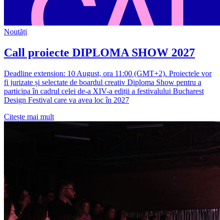
Noutăți
Call proiecte DIPLOMA SHOW 2027
Deadline extension: 10 August, ora 11:00 (GMT+2). Proiectele vor
fi jurizate și selectate de boardul creativ Diploma Show pentru a
participa în cadrul celei de-a XIV-a ediții a festivalului Bucharest
Design Festival care va avea loc în 2027
Citește mai mult