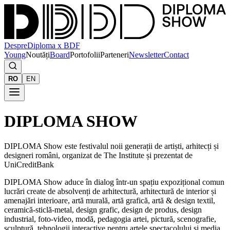
Despre
Diploma x BDF
Young
Noutăți
Board
Portofolii
Parteneri
Newsletter
Contact
RO
EN
DIPLOMA SHOW
DIPLOMA Show este festivalul noii generații de artiști, arhitecți și
designeri români, organizat de The Institute și prezentat de
UniCreditBank
DIPLOMA Show aduce în dialog într-un spațiu expozițional comun
lucrări create de absolvenți de arhitectură, arhitectură de interior și
amenajări interioare, artă murală, artă grafică, artă & design textil,
ceramică-sticlă-metal, design grafic, design de produs, design
industrial, foto-video, modă, pedagogia artei, pictură, scenografie,
sculptură, tehnologii interactive pentru artele spectacolului și media,