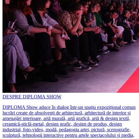
DESPRE DIPLOMA SHOW
DIPLOMA Show aduce în dialog într-un spațiu expozițional comun
lucrări create de absolvenți de arhitectură, arhitectură de interior și
amenajări interioare, artă murală, artă grafică, artă & design textil,
ceramică-sticlă-metal, design grafic, design de produs, design
industrial, foto-video, modă, pedagogia artei, pictură, scenografie,
sculptură, tehnologii interactive pentru artele spectacolului și media,