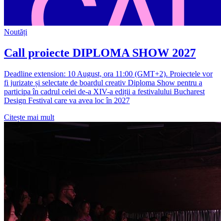
Noutăți
Call proiecte DIPLOMA SHOW 2027
Deadline extension: 10 August, ora 11:00 (GMT+2). Proiectele vor
fi jurizate și selectate de boardul creativ Diploma Show pentru a
participa în cadrul celei de-a XIV-a ediții a festivalului Bucharest
Design Festival care va avea loc în 2027
Citește mai mult