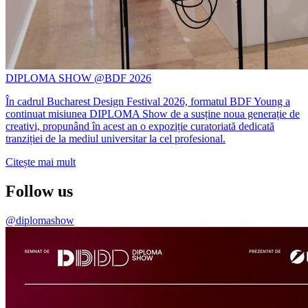
DIPLOMA SHOW @BDF 2026
În cadrul Bucharest Design Festival 2026, formatul BDF Young a
continuat misiunea DIPLOMA Show de a susține noua generație de
creativi, propunând în acest an o expoziție curatoriată dedicată
tranziției de la mediul universitar la cel profesional.
Citește mai mult
Follow us
@diplomashow