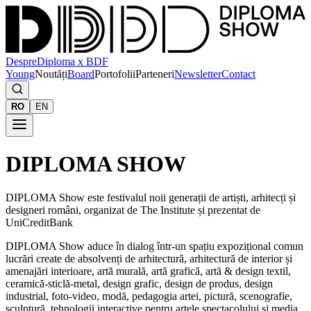
Despre
Diploma x BDF
Young
Noutăți
Board
Portofolii
Parteneri
Newsletter
Contact
RO
EN
DIPLOMA SHOW
DIPLOMA Show este festivalul noii generații de artiști, arhitecți și
designeri români, organizat de The Institute și prezentat de
UniCreditBank
DIPLOMA Show aduce în dialog într-un spațiu expozițional comun
lucrări create de absolvenți de arhitectură, arhitectură de interior și
amenajări interioare, artă murală, artă grafică, artă & design textil,
ceramică-sticlă-metal, design grafic, design de produs, design
industrial, foto-video, modă, pedagogia artei, pictură, scenografie,
sculptură, tehnologii interactive pentru artele spectacolului și media,