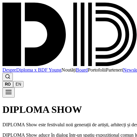
Despre
Diploma x BDF Young
Noutăți
Board
Portofolii
Parteneri
Newsle
RO
EN
DIPLOMA SHOW
DIPLOMA Show este festivalul noii generații de artiști, arhitecți și d
DIPLOMA Show aduce în dialog într-un spațiu expozițional comun lucrări 