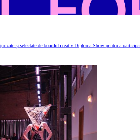
rizate și selectate de boardul creativ Diploma Show pentru a participa 