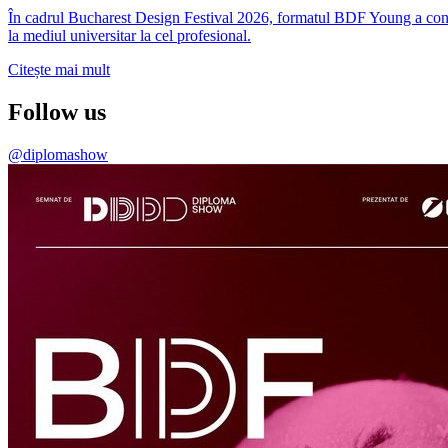
În cadrul Bucharest Design Festival 2026, formatul BDF Young a conti
la mediul universitar la cel profesional.
Citește mai mult
Follow us
@diplomashow