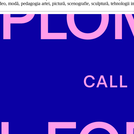
ideo, modă, pedagogia artei, pictură, scenografie, sculptură, tehnologii i