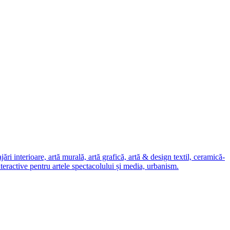
i interioare, artă murală, artă grafică, artă & design textil, ceramică-
nteractive pentru artele spectacolului și media, urbanism.