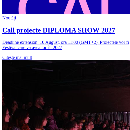
Noutăți
Call proiecte DIPLOMA SHOW 2027
Deadline extension: 10 August, ora 11:00 (GMT+2). Proiectele vor fi ju
Festival care va avea loc în 2027
Citește mai mult