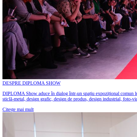
DESPRE DIPLOMA SHOW
DIPLOMA Show aduce în dialog într-un spațiu expozițional comun lucrări 
sticlă-metal, design grafic, design de produs, design industrial, foto-v
Citește mai mult