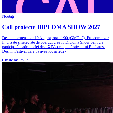
Noutăți
Call proiecte DIPLOMA SHOW 2027
Deadline extension: 10 August, ora 11:00 (GMT+2). Proiectele vor
fi jurizate și selectate de boardul creativ Diploma Show pentru a
participa în cadrul celei de-a XIV-a ediții a festivalului Bucharest
Design Festival care va avea loc în 2027
Citește mai mult