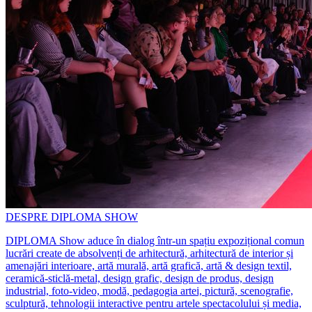
DESPRE DIPLOMA SHOW
DIPLOMA Show aduce în dialog într-un spațiu expozițional comun
lucrări create de absolvenți de arhitectură, arhitectură de interior și
amenajări interioare, artă murală, artă grafică, artă & design textil,
ceramică-sticlă-metal, design grafic, design de produs, design
industrial, foto-video, modă, pedagogia artei, pictură, scenografie,
sculptură, tehnologii interactive pentru artele spectacolului și media,