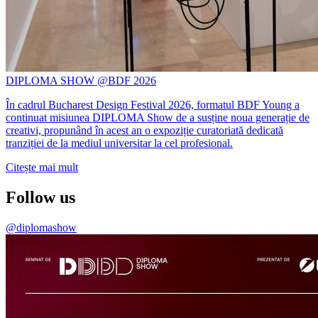
DIPLOMA SHOW @BDF 2026
În cadrul Bucharest Design Festival 2026, formatul BDF Young a
continuat misiunea DIPLOMA Show de a susține noua generație de
creativi, propunând în acest an o expoziție curatoriată dedicată
tranziției de la mediul universitar la cel profesional.
Citește mai mult
Follow us
@diplomashow