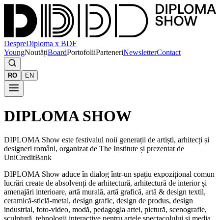
Despre
Diploma x BDF
Young
Noutăți
Board
Portofolii
Parteneri
Newsletter
Contact
RO
EN
DIPLOMA SHOW
DIPLOMA Show este festivalul noii generații de artiști, arhitecți și
designeri români, organizat de The Institute și prezentat de
UniCreditBank
DIPLOMA Show aduce în dialog într-un spațiu expozițional comun
lucrări create de absolvenți de arhitectură, arhitectură de interior și
amenajări interioare, artă murală, artă grafică, artă & design textil,
ceramică-sticlă-metal, design grafic, design de produs, design
industrial, foto-video, modă, pedagogia artei, pictură, scenografie,
sculptură, tehnologii interactive pentru artele spectacolului și media,