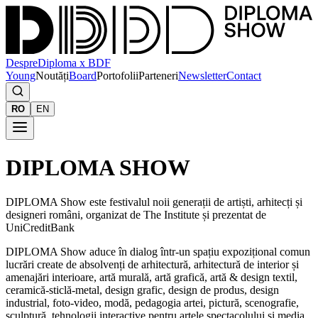
Despre
Diploma x BDF
Young
Noutăți
Board
Portofolii
Parteneri
Newsletter
Contact
RO
EN
DIPLOMA SHOW
DIPLOMA Show este festivalul noii generații de artiști, arhitecți și
designeri români, organizat de The Institute și prezentat de
UniCreditBank
DIPLOMA Show aduce în dialog într-un spațiu expozițional comun
lucrări create de absolvenți de arhitectură, arhitectură de interior și
amenajări interioare, artă murală, artă grafică, artă & design textil,
ceramică-sticlă-metal, design grafic, design de produs, design
industrial, foto-video, modă, pedagogia artei, pictură, scenografie,
sculptură, tehnologii interactive pentru artele spectacolului și media,