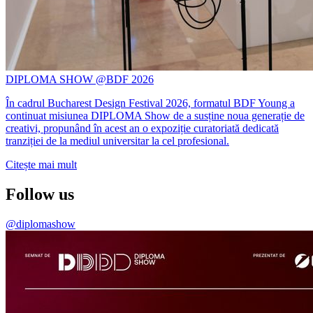
DIPLOMA SHOW @BDF 2026
În cadrul Bucharest Design Festival 2026, formatul BDF Young a
continuat misiunea DIPLOMA Show de a susține noua generație de
creativi, propunând în acest an o expoziție curatoriată dedicată
tranziției de la mediul universitar la cel profesional.
Citește mai mult
Follow us
@diplomashow