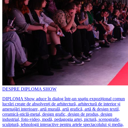
DESPRE DIPLOMA SHOW
DIPLOMA Show aduce în dialog într-un spațiu expozițional comun
lucrări create de absolvenți de arhitectură, arhitectură de interior și
amenajări interioare, artă murală, artă grafică, artă & design textil,
ceramică-sticlă-metal, design grafic, design de produs, design
industrial, foto-video, modă, pedagogia artei, pictură, scenografie,
sculptură, tehnologii interactive pentru artele spectacolului și media,