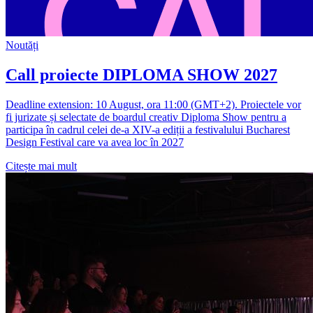
Noutăți
Call proiecte DIPLOMA SHOW 2027
Deadline extension: 10 August, ora 11:00 (GMT+2). Proiectele vor
fi jurizate și selectate de boardul creativ Diploma Show pentru a
participa în cadrul celei de-a XIV-a ediții a festivalului Bucharest
Design Festival care va avea loc în 2027
Citește mai mult