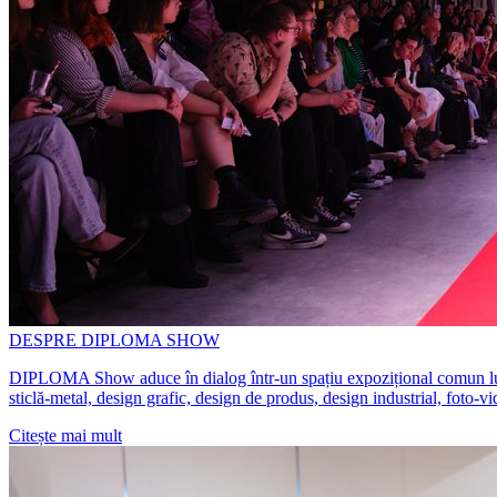
DESPRE DIPLOMA SHOW
DIPLOMA Show aduce în dialog într-un spațiu expozițional comun lucrări 
sticlă-metal, design grafic, design de produs, design industrial, foto-v
Citește mai mult