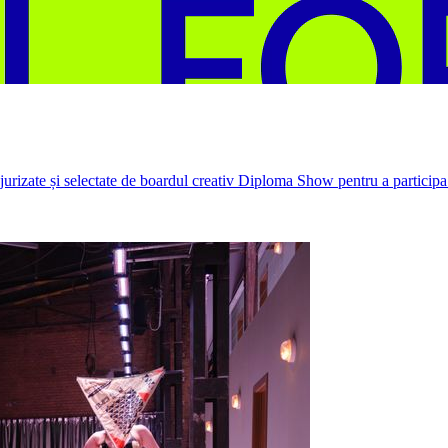
rizate și selectate de boardul creativ Diploma Show pentru a participa 