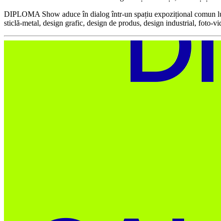
DIPLOMA Show aduce în dialog într-un spațiu expozițional comun lucrări 
sticlă-metal, design grafic, design de produs, design industrial, foto-v