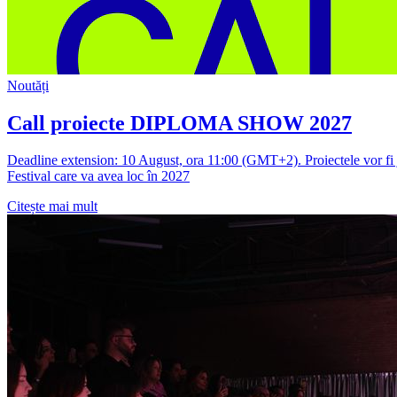
Noutăți
Call proiecte DIPLOMA SHOW 2027
Deadline extension: 10 August, ora 11:00 (GMT+2). Proiectele vor fi ju
Festival care va avea loc în 2027
Citește mai mult