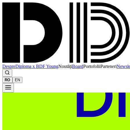
Despre
Diploma x BDF Young
Noutăți
Board
Portofolii
Parteneri
Newsle
RO
EN