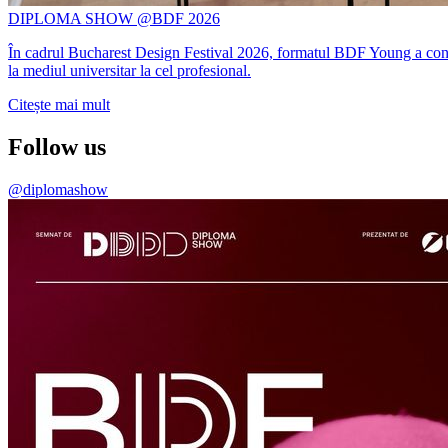
DIPLOMA SHOW @BDF 2026
În cadrul Bucharest Design Festival 2026, formatul BDF Young a conti
la mediul universitar la cel profesional.
Citește mai mult
Follow us
@diplomashow