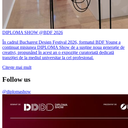
DIPLOMA SHOW @BDF 2026
În cadrul Bucharest Design Festival 2026, formatul BDF Young a
continuat misiunea DIPLOMA Show de a susține noua generație de
creativi, propunând în acest an o expoziție curatoriată dedicată
tranziției de la mediul universitar la cel profesional.
Citește mai mult
Follow us
@diplomashow