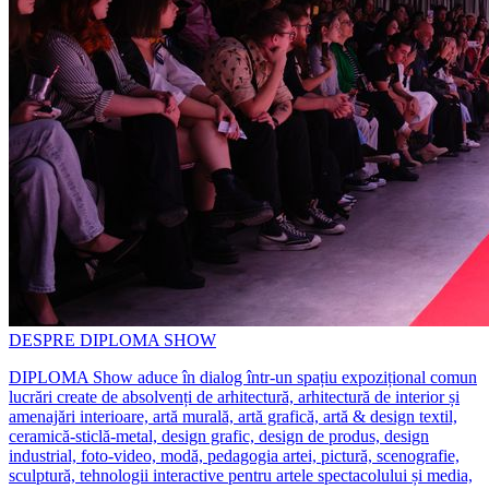
DESPRE DIPLOMA SHOW
DIPLOMA Show aduce în dialog într-un spațiu expozițional comun
lucrări create de absolvenți de arhitectură, arhitectură de interior și
amenajări interioare, artă murală, artă grafică, artă & design textil,
ceramică-sticlă-metal, design grafic, design de produs, design
industrial, foto-video, modă, pedagogia artei, pictură, scenografie,
sculptură, tehnologii interactive pentru artele spectacolului și media,