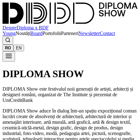
Despre
Diploma x BDF
Young
Noutăți
Board
Portofolii
Parteneri
Newsletter
Contact
RO
EN
DIPLOMA SHOW
DIPLOMA Show este festivalul noii generații de artiști, arhitecți și
designeri români, organizat de The Institute și prezentat de
UniCreditBank
DIPLOMA Show aduce în dialog într-un spațiu expozițional comun
lucrări create de absolvenți de arhitectură, arhitectură de interior și
amenajări interioare, artă murală, artă grafică, artă & design textil,
ceramică-sticlă-metal, design grafic, design de produs, design
industrial, foto-video, modă, pedagogia artei, pictură, scenografie,
sculptură, tehnologii interactive pentru artele spectacolului și media,