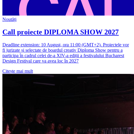
Noutăți
Call proiecte DIPLOMA SHOW 2027
Deadline extension: 10 August, ora 11:00 (GMT+2). Proiectele vor
fi jurizate și selectate de boardul creativ Diploma Show pentru a
participa în cadrul celei de-a XIV-a ediții a festivalului Bucharest
Design Festival care va avea loc în 2027
Citește mai mult