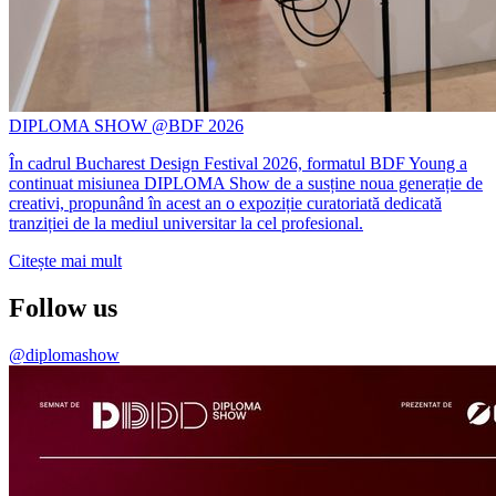
DIPLOMA SHOW @BDF 2026
În cadrul Bucharest Design Festival 2026, formatul BDF Young a
continuat misiunea DIPLOMA Show de a susține noua generație de
creativi, propunând în acest an o expoziție curatoriată dedicată
tranziției de la mediul universitar la cel profesional.
Citește mai mult
Follow us
@diplomashow