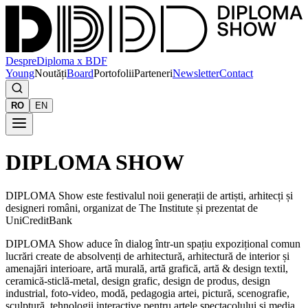
Despre
Diploma x BDF
Young
Noutăți
Board
Portofolii
Parteneri
Newsletter
Contact
RO
EN
DIPLOMA SHOW
DIPLOMA Show este festivalul noii generații de artiști, arhitecți și
designeri români, organizat de The Institute și prezentat de
UniCreditBank
DIPLOMA Show aduce în dialog într-un spațiu expozițional comun
lucrări create de absolvenți de arhitectură, arhitectură de interior și
amenajări interioare, artă murală, artă grafică, artă & design textil,
ceramică-sticlă-metal, design grafic, design de produs, design
industrial, foto-video, modă, pedagogia artei, pictură, scenografie,
sculptură, tehnologii interactive pentru artele spectacolului și media,