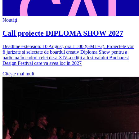
Noutăți
Call proiecte DIPLOMA SHOW 2027
Deadline extension: 10 August, ora 11:00 (GMT+2). Proiectele vor
fi jurizate și selectate de boardul creativ Diploma Show pentru a
participa în cadrul celei de-a XIV-a ediții a festivalului Bucharest
Design Festival care va avea loc în 2027
Citește mai mult