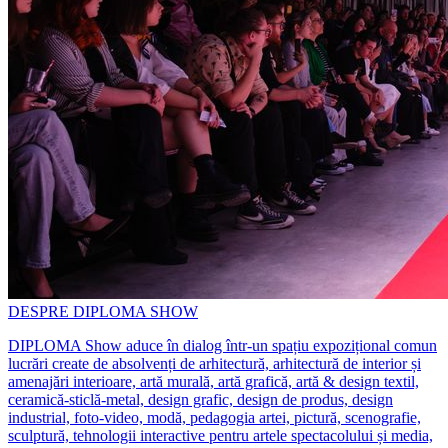
DESPRE DIPLOMA SHOW
DIPLOMA Show aduce în dialog într-un spațiu expozițional comun
lucrări create de absolvenți de arhitectură, arhitectură de interior și
amenajări interioare, artă murală, artă grafică, artă & design textil,
ceramică-sticlă-metal, design grafic, design de produs, design
industrial, foto-video, modă, pedagogia artei, pictură, scenografie,
sculptură, tehnologii interactive pentru artele spectacolului și media,