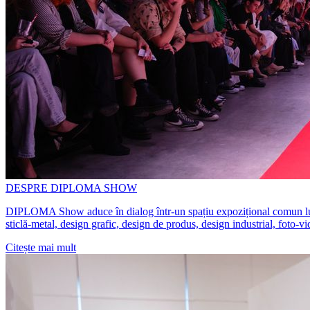
DESPRE DIPLOMA SHOW
DIPLOMA Show aduce în dialog într-un spațiu expozițional comun lucrări 
sticlă-metal, design grafic, design de produs, design industrial, foto-v
Citește mai mult