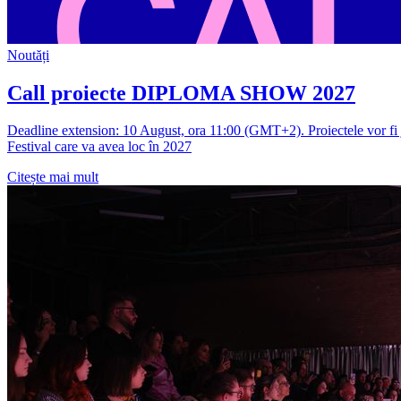
Noutăți
Call proiecte DIPLOMA SHOW 2027
Deadline extension: 10 August, ora 11:00 (GMT+2). Proiectele vor fi ju
Festival care va avea loc în 2027
Citește mai mult