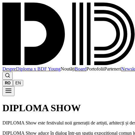
Despre
Diploma x BDF Young
Noutăți
Board
Portofolii
Parteneri
Newsle
RO
EN
DIPLOMA SHOW
DIPLOMA Show este festivalul noii generații de artiști, arhitecți și d
DIPLOMA Show aduce în dialog într-un spațiu expozițional comun lucrări 