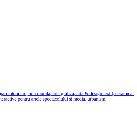
i interioare, artă murală, artă grafică, artă & design textil, ceramică-
nteractive pentru artele spectacolului și media, urbanism.