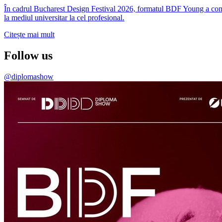
În cadrul Bucharest Design Festival 2026, formatul BDF Young a conti
la mediul universitar la cel profesional.
Citește mai mult
Follow us
@diplomashow