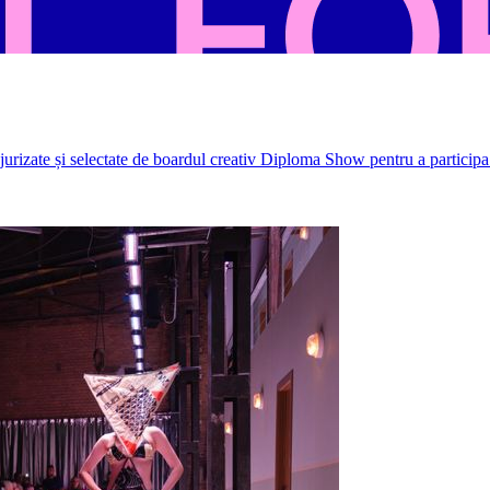
rizate și selectate de boardul creativ Diploma Show pentru a participa 