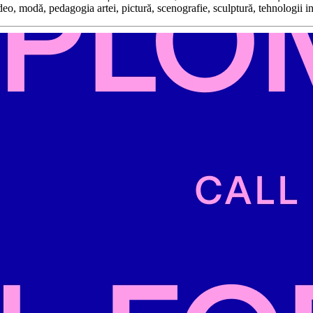
ideo, modă, pedagogia artei, pictură, scenografie, sculptură, tehnologii i