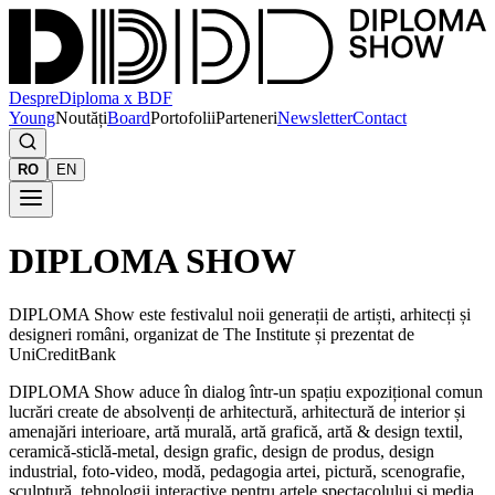
Despre
Diploma x BDF
Young
Noutăți
Board
Portofolii
Parteneri
Newsletter
Contact
RO
EN
DIPLOMA SHOW
DIPLOMA Show este festivalul noii generații de artiști, arhitecți și
designeri români, organizat de The Institute și prezentat de
UniCreditBank
DIPLOMA Show aduce în dialog într-un spațiu expozițional comun
lucrări create de absolvenți de arhitectură, arhitectură de interior și
amenajări interioare, artă murală, artă grafică, artă & design textil,
ceramică-sticlă-metal, design grafic, design de produs, design
industrial, foto-video, modă, pedagogia artei, pictură, scenografie,
sculptură, tehnologii interactive pentru artele spectacolului și media,