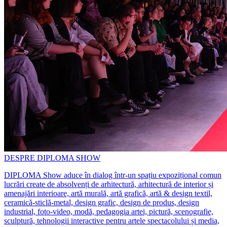
DESPRE DIPLOMA SHOW
DIPLOMA Show aduce în dialog într-un spațiu expozițional comun
lucrări create de absolvenți de arhitectură, arhitectură de interior și
amenajări interioare, artă murală, artă grafică, artă & design textil,
ceramică-sticlă-metal, design grafic, design de produs, design
industrial, foto-video, modă, pedagogia artei, pictură, scenografie,
sculptură, tehnologii interactive pentru artele spectacolului și media,