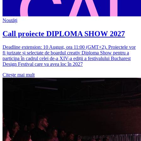
Noutăți
Call proiecte DIPLOMA SHOW 2027
Deadline extension: 10 August, ora 11:00 (GMT+2). Proiectele vor
fi jurizate și selectate de boardul creativ Diploma Show pentru a
participa în cadrul celei de-a XIV-a ediții a festivalului Bucharest
Design Festival care va avea loc în 2027
Citește mai mult