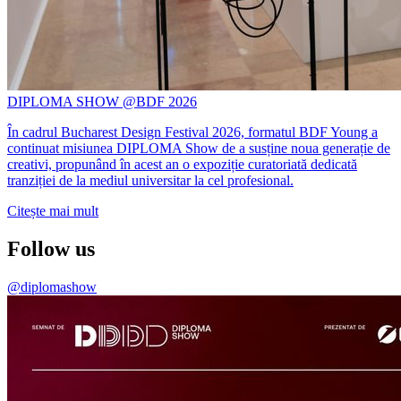
DIPLOMA SHOW @BDF 2026
În cadrul Bucharest Design Festival 2026, formatul BDF Young a
continuat misiunea DIPLOMA Show de a susține noua generație de
creativi, propunând în acest an o expoziție curatoriată dedicată
tranziției de la mediul universitar la cel profesional.
Citește mai mult
Follow us
@diplomashow