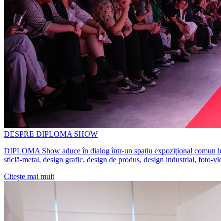
DESPRE DIPLOMA SHOW
DIPLOMA Show aduce în dialog într-un spațiu expozițional comun lucrări 
sticlă-metal, design grafic, design de produs, design industrial, foto-v
Citește mai mult