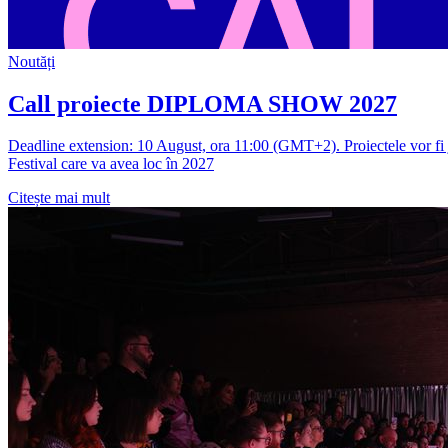
Noutăți
Call proiecte DIPLOMA SHOW 2027
Deadline extension: 10 August, ora 11:00 (GMT+2). Proiectele vor fi ju
Festival care va avea loc în 2027
Citește mai mult