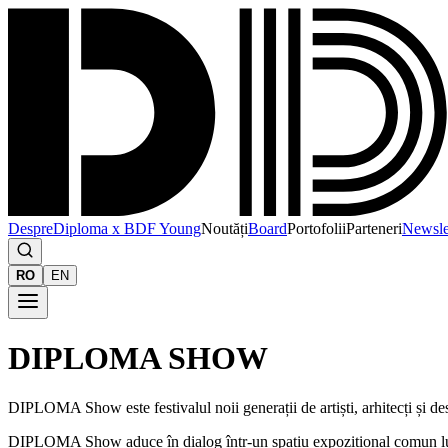
Despre
Diploma x BDF Young
Noutăți
Board
Portofolii
Parteneri
Newsle
RO
EN
DIPLOMA SHOW
DIPLOMA Show este festivalul noii generații de artiști, arhitecți și d
DIPLOMA Show aduce în dialog într-un spațiu expozițional comun lucrări 