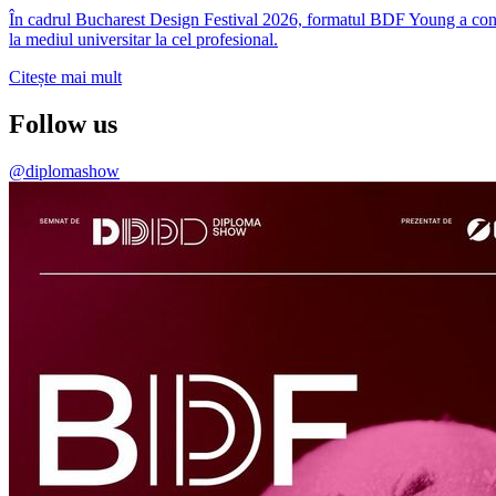
În cadrul Bucharest Design Festival 2026, formatul BDF Young a conti
la mediul universitar la cel profesional.
Citește mai mult
Follow us
@diplomashow