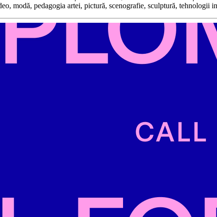
ideo, modă, pedagogia artei, pictură, scenografie, sculptură, tehnologii i