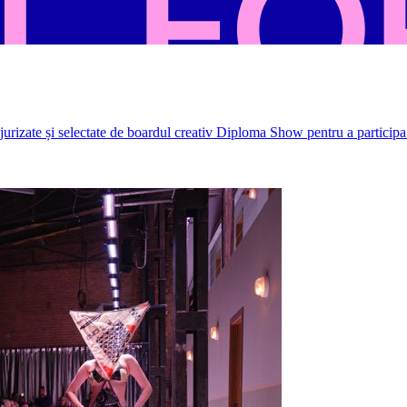
rizate și selectate de boardul creativ Diploma Show pentru a participa 