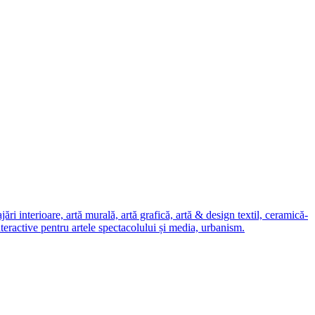
i interioare, artă murală, artă grafică, artă & design textil, ceramică-
nteractive pentru artele spectacolului și media, urbanism.