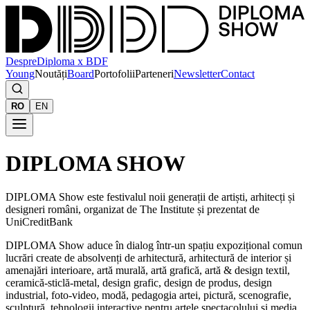
Despre
Diploma x BDF
Young
Noutăți
Board
Portofolii
Parteneri
Newsletter
Contact
RO
EN
DIPLOMA SHOW
DIPLOMA Show este festivalul noii generații de artiști, arhitecți și
designeri români, organizat de The Institute și prezentat de
UniCreditBank
DIPLOMA Show aduce în dialog într-un spațiu expozițional comun
lucrări create de absolvenți de arhitectură, arhitectură de interior și
amenajări interioare, artă murală, artă grafică, artă & design textil,
ceramică-sticlă-metal, design grafic, design de produs, design
industrial, foto-video, modă, pedagogia artei, pictură, scenografie,
sculptură, tehnologii interactive pentru artele spectacolului și media,