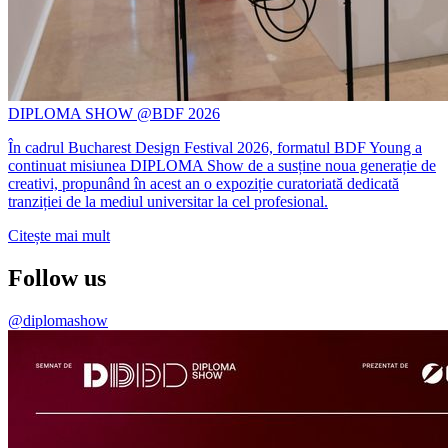
DIPLOMA SHOW @BDF 2026
În cadrul Bucharest Design Festival 2026, formatul BDF Young a
continuat misiunea DIPLOMA Show de a susține noua generație de
creativi, propunând în acest an o expoziție curatoriată dedicată
tranziției de la mediul universitar la cel profesional.
Citește mai mult
Follow us
@diplomashow