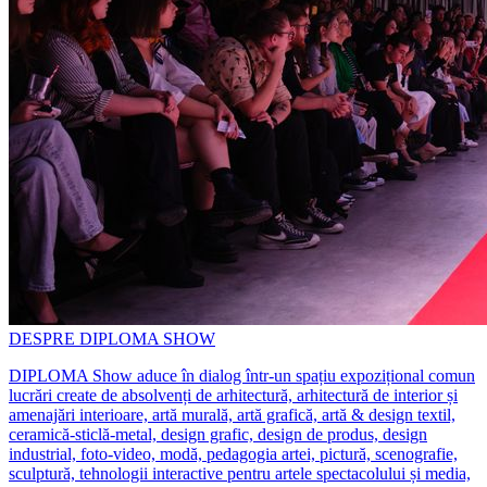
DESPRE DIPLOMA SHOW
DIPLOMA Show aduce în dialog într-un spațiu expozițional comun
lucrări create de absolvenți de arhitectură, arhitectură de interior și
amenajări interioare, artă murală, artă grafică, artă & design textil,
ceramică-sticlă-metal, design grafic, design de produs, design
industrial, foto-video, modă, pedagogia artei, pictură, scenografie,
sculptură, tehnologii interactive pentru artele spectacolului și media,