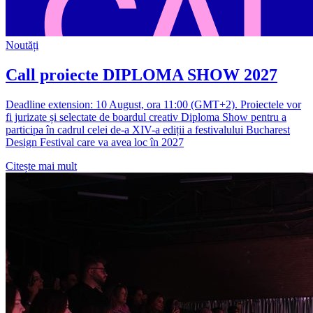
Noutăți
Call proiecte DIPLOMA SHOW 2027
Deadline extension: 10 August, ora 11:00 (GMT+2). Proiectele vor
fi jurizate și selectate de boardul creativ Diploma Show pentru a
participa în cadrul celei de-a XIV-a ediții a festivalului Bucharest
Design Festival care va avea loc în 2027
Citește mai mult